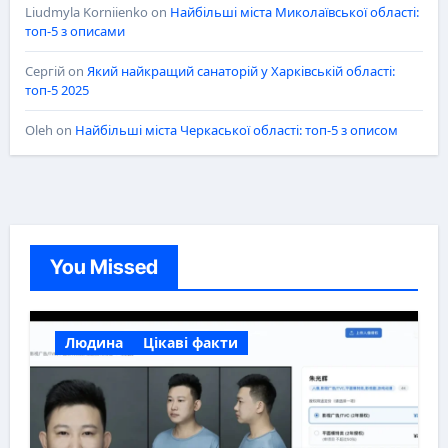
Liudmyla Korniienko
on
Найбільші міста Миколаївської області:
топ-5 з описами
Сергій
on
Який найкращий санаторій у Харківській області:
топ-5 2025
Oleh
on
Найбільші міста Черкаської області: топ-5 з описом
You Missed
Людина
Цікаві факти