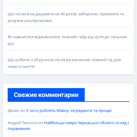
Що не можна дарувати на 40 років: заборони, прикмети та
розумні альтернативи
Як навчитися віджиматися: повний гайд від нуля до сильних
рук
Що робити з обручкою після розлучення: повний гід для
нового життя
Свежие комментарии
Денис
on
З чого роблять Мівіну: інгредієнти та процес
Андрій Тихолоз
on
Найбільші озера Черкаської області: огляд і
порівняння