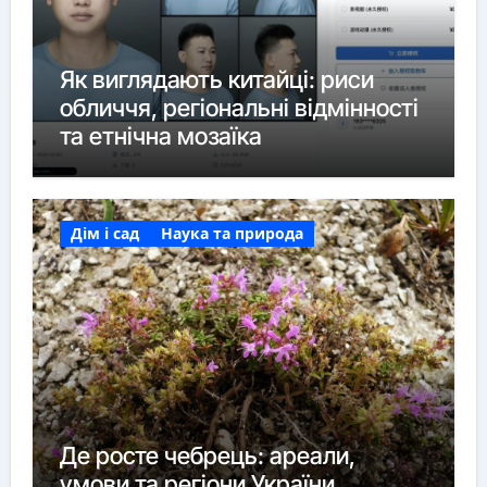
Як виглядають китайці: риси
обличчя, регіональні відмінності
та етнічна мозаїка
Дім і сад
Наука та природа
Де росте чебрець: ареали,
умови та регіони України