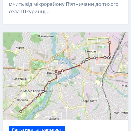
мчить від мікрорайону П’ятничани до тихого
села Шкуринці,…
Логістика та транспорт