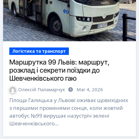
Логістика та транспорт
Маршрутка 99 Львів: маршрут,
розклад і секрети поїздки до
Шевченківського гаю
Олексій Паламарчук
Mar 4, 2026
Площа Галицька у Львові оживає щовихідних
з першими променями сонця, коли жовтий
автобус №99 вирушає назустріч зелені
Шевченківського…