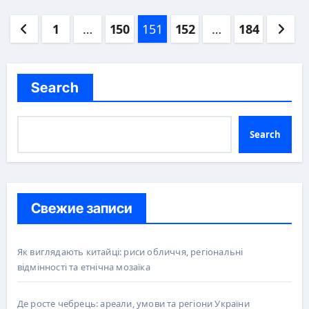
Posts
1
…
150
151
152
…
184
pagination
Search
Search
Свежие записи
Як виглядають китайці: риси обличчя, регіональні
відмінності та етнічна мозаїка
Де росте чебрець: ареали, умови та регіони України