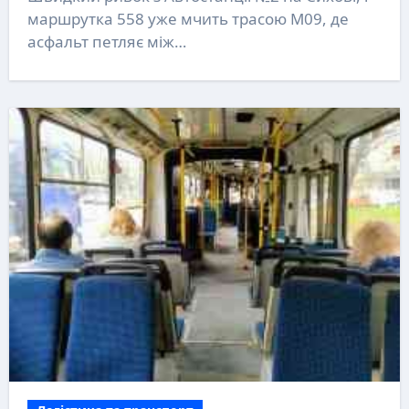
маршрутка 558 уже мчить трасою М09, де
асфальт петляє між…