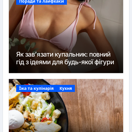
Поради та лайфхаки
Як зав’язати купальник: повний
гід з ідеями для будь-якої фігури
Їжа та кулінарія
Кухня