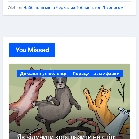
Oleh
on
Найбільші міста Черкаської області: топ-5 з описом
You Missed
Домашні улюбленці
Поради та лайфхаки
Як відучити кота лазити на стіл: