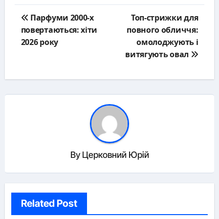
Post
Парфуми 2000-х
Топ-стрижки для
navigation
повертаються: хіти
повного обличчя:
2026 року
омолоджують і
витягують овал
By
Церковний Юрій
Related Post