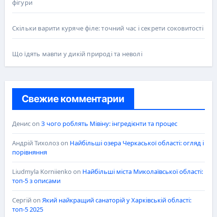
фігури
Скільки варити куряче філе: точний час і секрети соковитості
Що їдять мавпи у дикій природі та неволі
Свежие комментарии
Денис
on
З чого роблять Мівіну: інгредієнти та процес
Андрій Тихолоз
on
Найбільші озера Черкаської області: огляд і
порівняння
Liudmyla Korniienko
on
Найбільші міста Миколаївської області:
топ-5 з описами
Сергій
on
Який найкращий санаторій у Харківській області:
топ-5 2025