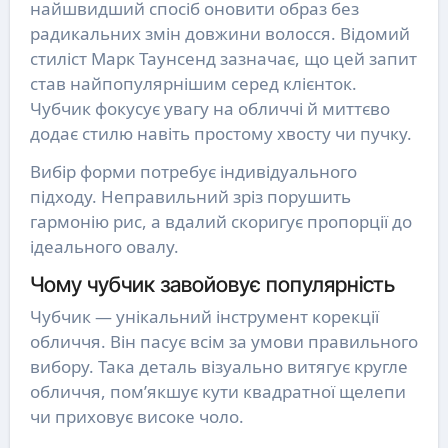
найшвидший спосіб оновити образ без
радикальних змін довжини волосся. Відомий
стиліст Марк Таунсенд зазначає, що цей запит
став найпопулярнішим серед клієнток.
Чубчик фокусує увагу на обличчі й миттєво
додає стилю навіть простому хвосту чи пучку.
Вибір форми потребує індивідуального
підходу. Неправильний зріз порушить
гармонію рис, а вдалий скоригує пропорції до
ідеального овалу.
Чому чубчик завойовує популярність
Чубчик — унікальний інструмент корекції
обличчя. Він пасує всім за умови правильного
вибору. Така деталь візуально витягує кругле
обличчя, пом’якшує кути квадратної щелепи
чи приховує високе чоло.