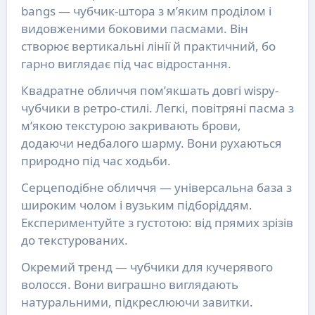
bangs — чубчик-штора з м’яким проділом і
видовженими боковими пасмами. Він
створює вертикальні лінії й практичний, бо
гарно виглядає під час відростання.
Квадратне обличчя пом’якшать довгі wispy-
чубчики в ретро-стилі. Легкі, повітряні пасма з
м’якою текстурою закривають брови,
додаючи недбалого шарму. Вони рухаються
природно під час ходьби.
Серцеподібне обличчя — універсальна база з
широким чолом і вузьким підборіддям.
Експериментуйте з густотою: від прямих зрізів
до текстурованих.
Окремий тренд — чубчики для кучерявого
волосся. Вони виграшно виглядають
натуральними, підкреслюючи завитки.