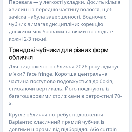
Перевага — у легкості укладки. Досить кілька
хвилин на передню частину волосся, щоб
зачіска набула завершеності. Водночас
чубчик вимагає дисципліни: корекцію
довжини між бровами та віями проводьте
кожні 2-3 тижні.
Трендові чубчики для різних форм
обличчя
Для видовженого обличчя 2026 року лідирує
м’який face fringe. Коротша центральна
частина поступово подовжується до боків,
стискаючи вертикаль. Його поєднують із
багатошаровими стрижками в ретро-стилі 70-
х.
Кругле обличчя потребує подовження.
Варіанти: класичний прямий чубчик із
довгими шарами від підборіддя. Або curtain