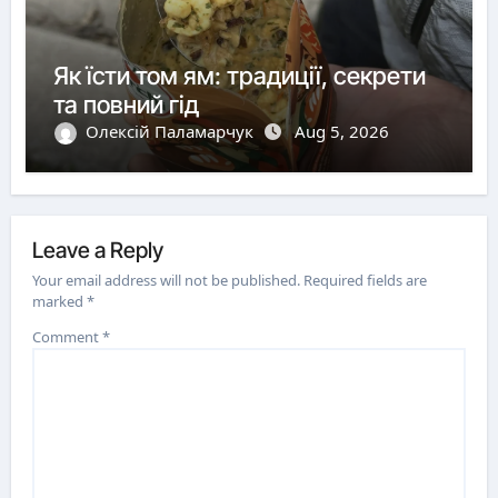
Як їсти том ям: традиції, секрети
та повний гід
Олексій Паламарчук
Aug 5, 2026
Leave a Reply
Your email address will not be published.
Required fields are
marked
*
Comment
*