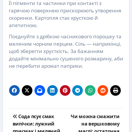
Її пігменти та частинки при контакті з
гарячою поверхнею прискорюють утворення
скоринки. Картопля стає хрусткою й
апетитною.
Поєднуйте з дрібкою часникового порошку та
меленим чорним перцем. Сіль — наприкінці,
щоб зберегти хрусткість. За бажанням
додайте мінімально сушеного розмарину, аби
не перебити аромат паприки.
Post
Сода псує смак
Чи можна смажити
navigation
випічки: лужний
на вершковому
присмак і миляний
маслі: остаточна