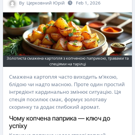
By
Церковний Юрій
Feb 1, 2026
Золотиста смажена картопля з копченою паприкою, травами та
спеціями на тарілці
Смажена картопля часто виходить м’якою,
блідою чи надто масною. Проте один простий
інгредієнт кардинально змінює ситуацію. Ця
спеція посилює смак, формує золотаву
скоринку та додає глибокий аромат.
Чому копчена паприка — ключ до
успіху