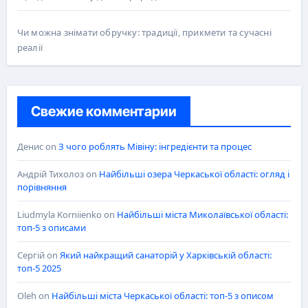
Чи можна знімати обручку: традиції, прикмети та сучасні
реалії
Свежие комментарии
Денис
on
З чого роблять Мівіну: інгредієнти та процес
Андрій Тихолоз
on
Найбільші озера Черкаської області: огляд і
порівняння
Liudmyla Korniienko
on
Найбільші міста Миколаївської області:
топ-5 з описами
Сергій
on
Який найкращий санаторій у Харківській області:
топ-5 2025
Oleh
on
Найбільші міста Черкаської області: топ-5 з описом