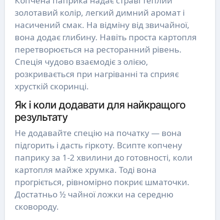
Копчена паприка надає страві теплий
золотавий колір, легкий димний аромат і
насичений смак. На відміну від звичайної,
вона додає глибину. Навіть проста картопля
перетворюється на ресторанний рівень.
Спеція чудово взаємодіє з олією,
розкривається при нагріванні та сприяє
хрусткій скоринці.
Як і коли додавати для найкращого
результату
Не додавайте спецію на початку — вона
підгорить і дасть гіркоту. Всипте копчену
паприку за 1-2 хвилини до готовності, коли
картопля майже хрумка. Тоді вона
прогріється, рівномірно покриє шматочки.
Достатньо ½ чайної ложки на середню
сковороду.