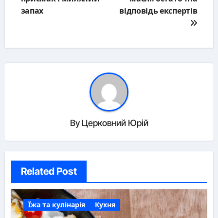
запах
відповідь експертів
By
Церковний Юрій
Related Post
Їжа та кулінарія
Кухня