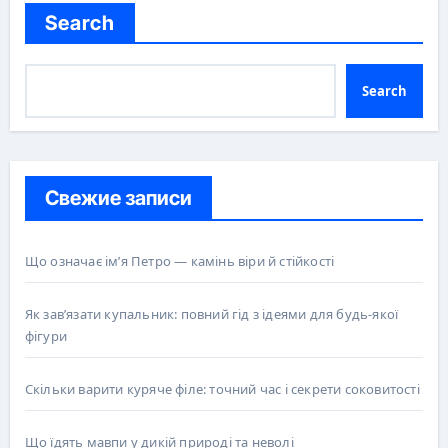
Search
Search
Свежие записи
Що означає ім’я Петро — камінь віри й стійкості
Як зав’язати купальник: повний гід з ідеями для будь-якої
фігури
Скільки варити куряче філе: точний час і секрети соковитості
Що їдять мавпи у дикій природі та неволі