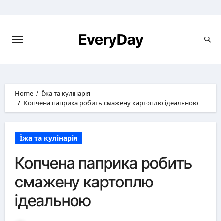
Skip
to
content
EveryDay
Home
Їжа та кулінарія
Копчена паприка робить смажену картоплю ідеальною
Їжа та кулінарія
Копчена паприка робить
смажену картоплю
ідеальною