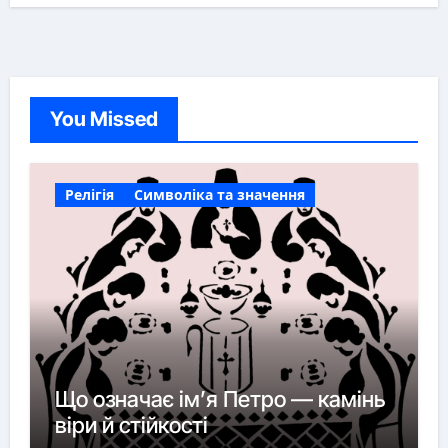
You Missed
Релігія
Символіка та значення
Що означає ім’я Петро — камінь
віри й стійкості