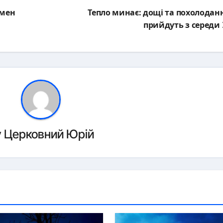
смен
Тепло минає: дощі та похолодан
прийдуть з середи
y
Церковний Юрій