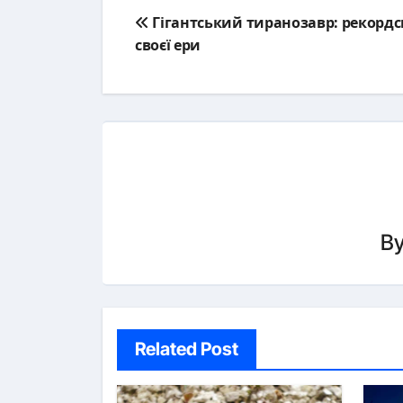
Post
Гігантський тиранозавр: рекорд
navigation
своєї ери
B
Related Post