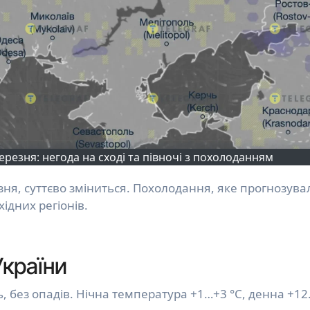
ерезня: негода на сході та півночі з похолоданням
ідних регіонів.
України
ть, без опадів. Нічна температура +1…+3 °C, денна +1