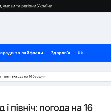
, умови та регіони України
 40 років: заборони, прикмети та розумні альтернативи
: повний гайд від нуля до сильних рук
сля розлучення: повний гід для нового життя
погляд на природу зла в людині
оради та лайфхаки
Здоров’я
Uk
негативу: повний практичний гайд
коворідку до використання: повний гайд від А до Я
 механізм психіки і тіла
і північ: погода на 16 березня
ля рота вдома
иси обличчя, регіональні відмінності та етнічна мозаїка
 і північ: погода на 16