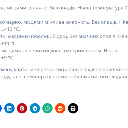
сть, місцями сонячно. Без опадів. Нічна температура 
охмарно, місцями мінлива хмарність. Без опадів. Ніч
…+12 °C.
сть, місцями невеликий дощ. Без значних опадів. Ніч
+11 °C.
ь, місцями невеликий дощ із мокрим снігом. Нічна
+9 °C.
міну картини через антициклон зі Східноєвропейськ
погоду, але з температурними гойдалками: похолодан