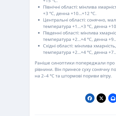
+15 °C.
Північні області: мінлива хмарні
+3 °C, денна +10…+12 °C.
Центральні області: сонячно, мал
температура +1…+3 °C, денна +10
Південні області: мінлива хмарні
температура +2…+4 °C, денна +9…
Східні області: мінлива хмарніст
температура +2…+4 °C, денна +7…
Раніше синоптики попереджали про з
рівнини. Він принесе суху сонячну 
на 2–4 °C та штормові пориви вітру.