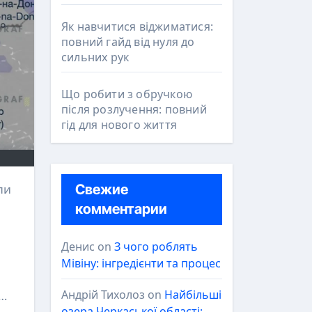
Як навчитися віджиматися:
повний гайд від нуля до
сильних рук
Що робити з обручкою
після розлучення: повний
гід для нового життя
Свежие
комментарии
Денис
on
З чого роблять
Мівіну: інгредієнти та процес
Андрій Тихолоз
on
Найбільші
2…
озера Черкаської області: