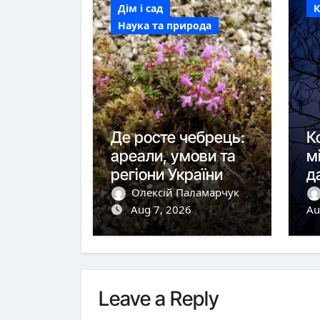
Дім і сад
Наука та природа
Де росте чебрець:
К
ареали, умови та
м
регіони України
д
с
Олексій Паламарчук
Aug 7, 2026
Au
Leave a Reply