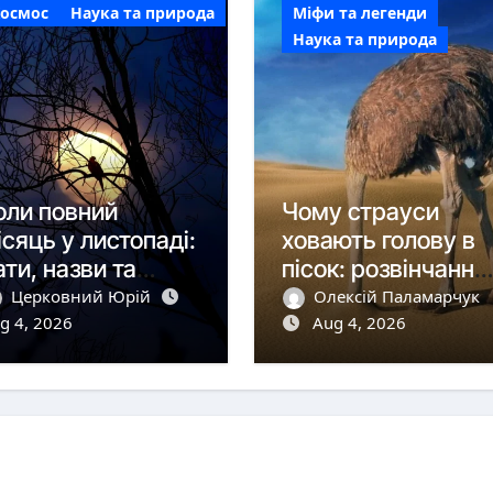
Космос
Наука та природа
Міфи та легенди
Наука та природа
оли повний
Чому страуси
ісяць у листопаді:
ховають голову в
ати, назви та
пісок: розвінчання
постереження
міфу
Церковний Юрій
Олексій Паламарчук
g 4, 2026
Aug 4, 2026