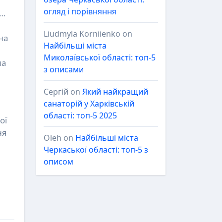
огляд і порівняння
0…
Liudmyla Korniienko
on
на
Найбільші міста
Миколаївської області: топ-5
на
з описами
Сергій
on
Який найкращий
санаторій у Харківській
області: топ-5 2025
ої
ня
Oleh
on
Найбільші міста
Черкаської області: топ-5 з
описом