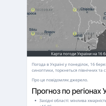
Карта погоди України на 16 б
Погода в Україні у понеділок, 16 березня, суттєво зміниться. Похолодання, яке прогнозували
синоптики, торкнеться північних та сх
Про це повідомляє джерело.
Прогноз по регіонах 
Західні області: мінлива хмарніс