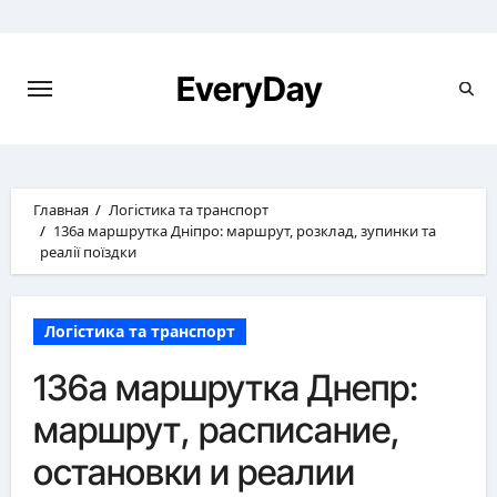
Перейти
к
содержимому
EveryDay
Главная
Логістика та транспорт
136а маршрутка Дніпро: маршрут, розклад, зупинки та
реалії поїздки
Логістика та транспорт
136а маршрутка Днепр:
маршрут, расписание,
остановки и реалии