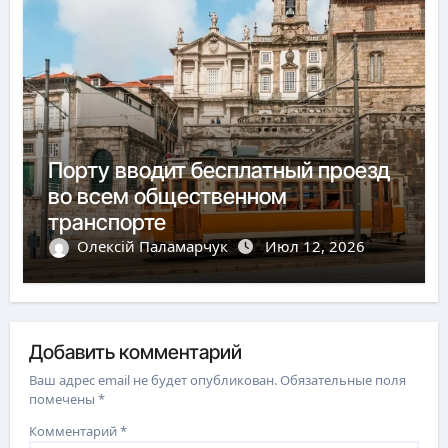
Порту вводит бесплатный проезд
во всем общественном
транспорте
Олексій Паламарчук
Июл 12, 2026
Добавить комментарий
Ваш адрес email не будет опубликован.
Обязательные поля
помечены
*
Комментарий
*