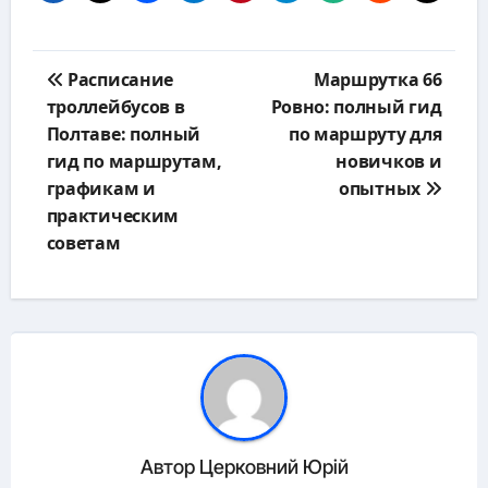
Навигация
Расписание
Маршрутка 66
по
троллейбусов в
Ровно: полный гид
записям
Полтаве: полный
по маршруту для
гид по маршрутам,
новичков и
графикам и
опытных
практическим
советам
Автор
Церковний Юрій