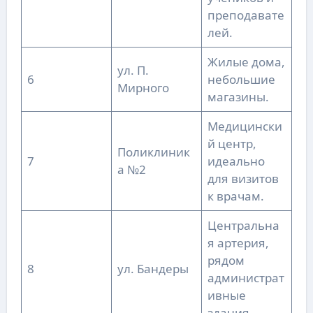
преподавате
лей.
Жилые дома,
ул. П.
6
небольшие
Мирного
магазины.
Медицински
й центр,
Поликлиник
7
идеально
а №2
для визитов
к врачам.
Центральна
я артерия,
рядом
8
ул. Бандеры
администрат
ивные
здания.