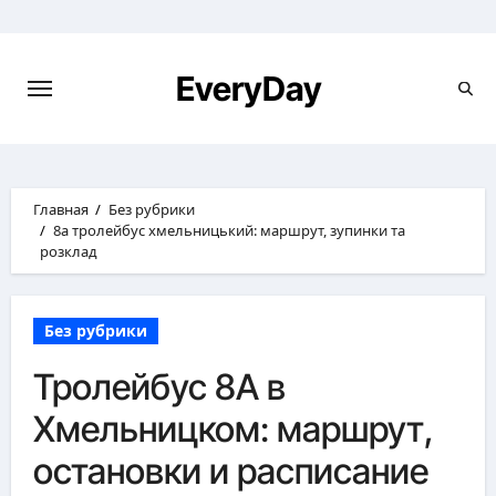
Перейти
к
содержимому
EveryDay
Главная
Без рубрики
8а тролейбус хмельницький: маршрут, зупинки та
розклад
Без рубрики
Тролейбус 8А в
Хмельницком: маршрут,
остановки и расписание