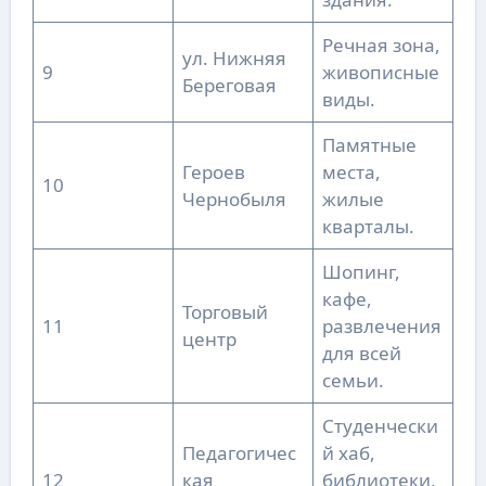
Речная зона,
ул. Нижняя
9
живописные
Береговая
виды.
Памятные
Героев
места,
10
Чернобыля
жилые
кварталы.
Шопинг,
кафе,
Торговый
11
развлечения
центр
для всей
семьи.
Студенчески
Педагогичес
й хаб,
12
кая
библиотеки,