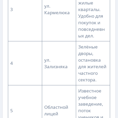
жилые
ул.
3
кварталы.
Кармелюка
Удобно для
покупок и
повседневн
ых дел.
Зелёные
дворы,
ул.
остановка
4
Зализняка
для жителей
частного
сектора.
Известное
учебное
заведение,
Областной
5
поток
лицей
учеников и