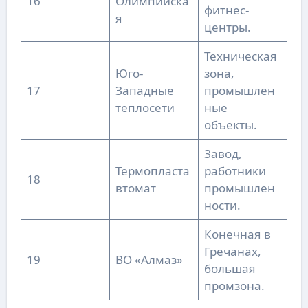
16
Олимпийска
фитнес-
я
центры.
Техническая
Юго-
зона,
17
Западные
промышлен
теплосети
ные
объекты.
Завод,
Термопласта
работники
18
втомат
промышлен
ности.
Конечная в
Гречанах,
19
ВО «Алмаз»
большая
промзона.