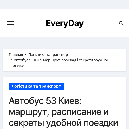
Перейти
к
содержимому
EveryDay
Главная
Логістика та транспорт
Автобус 53 Київ: маршрут, розклад і секрети зручної
поїздки
Логістика та транспорт
Автобус 53 Киев:
маршрут, расписание и
секреты удобной поездки