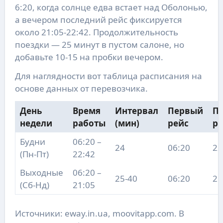
6:20, когда солнце едва встает над Оболонью,
а вечером последний рейс фиксируется
около 21:05-22:42. Продолжительность
поездки — 25 минут в пустом салоне, но
добавьте 10-15 на пробки вечером.
Для наглядности вот таблица расписания на
основе данных от перевозчика.
День
Время
Интервал
Первый
П
недели
работы
(мин)
рейс
ре
Будни
06:20 –
24
06:20
22
(Пн-Пт)
22:42
Выходные
06:20 –
25-40
06:20
21
(Сб-Нд)
21:05
Источники: eway.in.ua, moovitapp.com. В