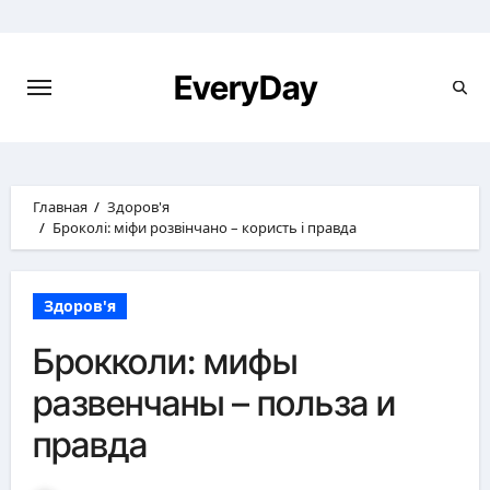
Перейти
к
содержимому
EveryDay
Главная
Здоров'я
Броколі: міфи розвінчано – користь і правда
Здоров'я
Брокколи: мифы
развенчаны – польза и
правда