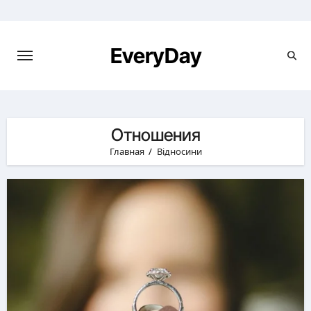
Перейти
к
содержимому
EveryDay
Отношения
Главная
Відносини