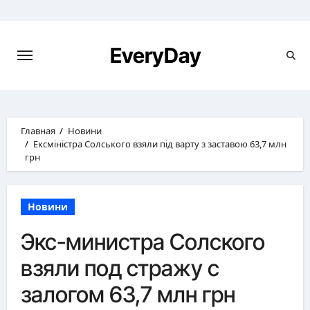
Перейти
к
содержимому
EveryDay
Главная
Новини
Ексміністра Солського взяли під варту з заставою 63,7 млн
грн
Новини
Экс-министра Солского
взяли под стражу с
залогом 63,7 млн грн