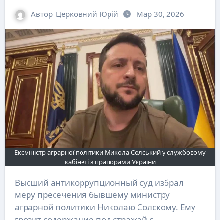
Автор
Церковний Юрій
Мар 30, 2026
Ексміністр аграрної політики Микола Солський у службовому
кабінеті з прапорами України
Высший антикоррупционный суд избрал
меру пресечения бывшему министру
аграрной политики Николаю Солскому. Ему
грозит содержание под стражей с