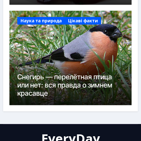
Наука та природа
Цікаві факти
Снегирь — перелётная птица
или нет: вся правда о зимнем
красавце
EveryDay