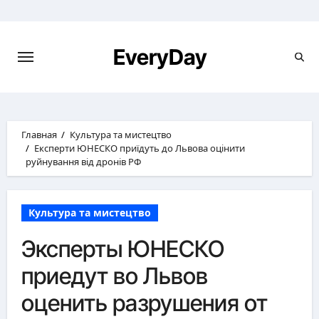
Перейти
к
содержимому
EveryDay
Главная
Культура та мистецтво
Експерти ЮНЕСКО приїдуть до Львова оцінити
руйнування від дронів РФ
Культура та мистецтво
Эксперты ЮНЕСКО
приедут во Львов
оценить разрушения от