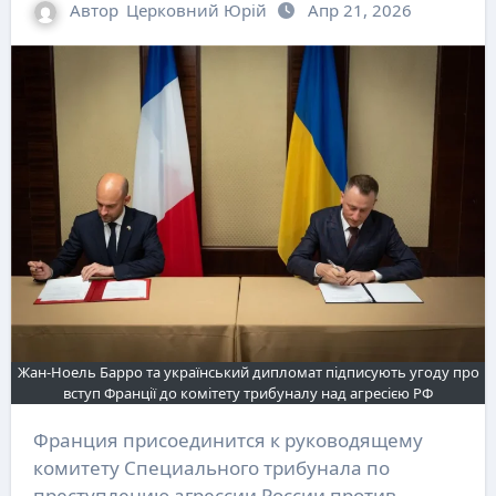
Автор
Церковний Юрій
Апр 21, 2026
Жан-Ноель Барро та український дипломат підписують угоду про
вступ Франції до комітету трибуналу над агресією РФ
Франция присоединится к руководящему
комитету Специального трибунала по
преступлению агрессии России против