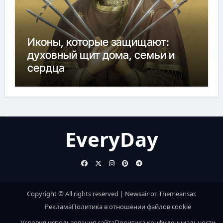
Иконы, которые защищают:
духовный щит дома, семьи и
сердца
EveryDay
Copyright © All rights reserved
|
Newsair
от
Themeansar
.
Реклама
Политика в отношении файлов cookie
Условия использования сайта
Политика конфиденциальности