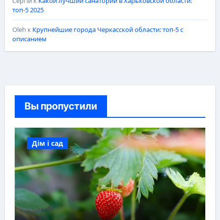
Сергій
к
Какой лучший санаторий в Харьковской области:
топ-5 2025
Oleh
к
Крупнейшие города Черкасской области: топ-5 с
описанием
Вы пропустили
Дім і сад