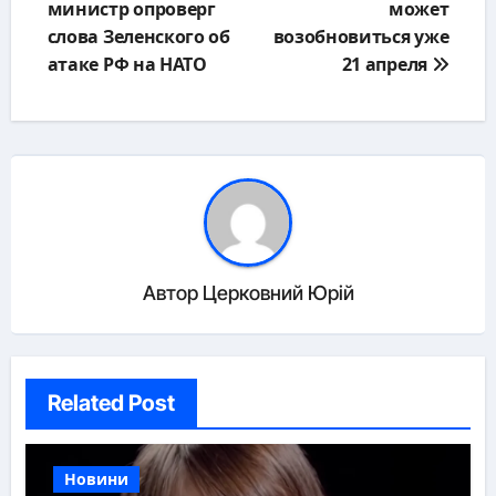
министр опроверг
может
записям
слова Зеленского об
возобновиться уже
атаке РФ на НАТО
21 апреля
Автор
Церковний Юрій
Related Post
Новини