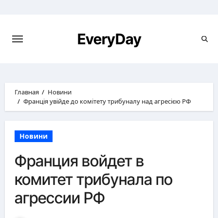
Перейти
к
содержимому
EveryDay
Главная
Новини
Франція увійде до комітету трибуналу над агресією РФ
Новини
Франция войдет в
комитет трибунала по
агрессии РФ