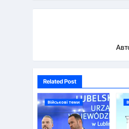
Авт
Related Post
Військові теми
В