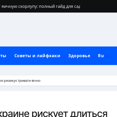
 яичную скорлупу: полный гайд для сада
джинсов: проверенные способы и секреты
щают: духовный щит дома, семьи и сердца
 зевать часто: полное практическое руководство
ть рассаду перца без потерь
кты
Советы и лайфхаки
Здоровье
Ru
и наследуют исключительно от отца
которые приносят счастье: полный гид
но, чтобы сформировать новую привычку
їні ризикує тривати вічно
Вербное воскресенье: традиции, запреты и современны
бники: полный гид по правилам севооборота
Украине рискует длиться