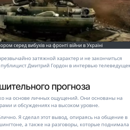
ором серед вибухів на фронті війни в Україні
и публицист Дмитрий Гордон в интервью телеведуще
шительного прогноза
ько на основе личных ощущений. Они основаны на
ами и обсуждениях на высоком уровне.
ублично. Я сделал этот вывод, опираясь на общение в
ингтоне, а также на разговоры, которые поднимала