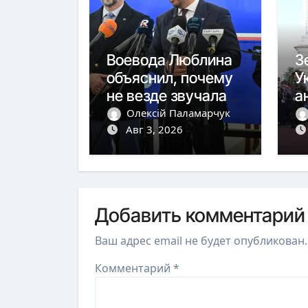
Воевода Люблина
З
объяснил, почему
У
не везде звучала
а
тревога
ю
Олексій Паламарчук
Авг 3, 2026
с
Добавить комментарий
Ваш адрес email не будет опубликован.
Комментарий
*