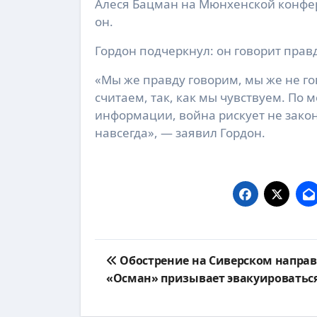
Алеся Бацман на Мюнхенской конфе
он.
Гордон подчеркнул: он говорит правду
«Мы же правду говорим, мы же не гов
считаем, так, как мы чувствуем. По
информации, война рискует не законч
навсегда», — заявил Гордон.
Навигация
Обострение на Сиверском напра
по
«Осман» призывает эвакуироватьс
записям