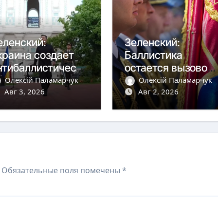
еленский:
Зеленский:
краина создает
Баллистика
нтибаллистическу
остается вызовом,
 систему «Фрея»
но дроны сбиваем
Олексій Паламарчук
Олексій Паламарчук
 Европой
Авг 3, 2026
более чем на 90%
Авг 2, 2026
Обязательные поля помечены
*