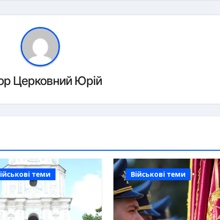
ор
Церковний Юрій
ійськові теми
Військові теми