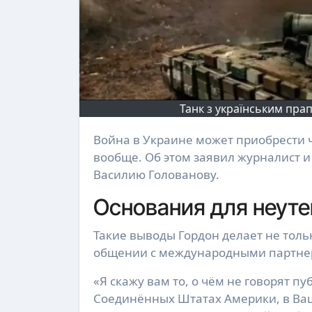
Танк з українським прап
Война в Украине может приобрести чрезвычайно затяжной характер и не закончиться
вообще. Об этом заявил журналист 
Василию Голованову.
Основания для неуте
Такие выводы Гордон делает не тол
общении с международными партнер
«Я скажу вам то, о чём не говорят п
Соединённых Штатах Америки, в Ваш