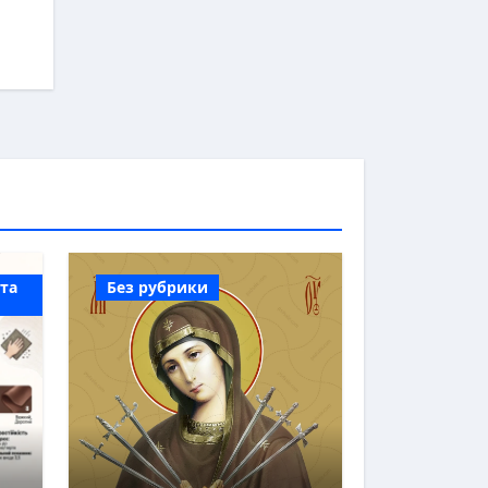
 та
Без рубрики