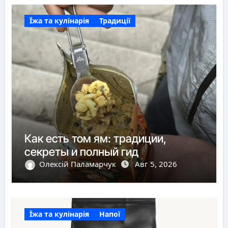
Їжа та кулінарія
Традиції
Как есть том ям: традиции,
секреты и полный гид
Олексій Паламарчук
Авг 5, 2026
Їжа та кулінарія
Напої