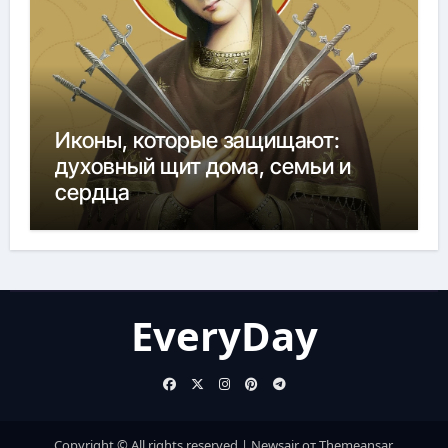
Иконы, которые защищают:
духовный щит дома, семьи и
сердца
EveryDay
Copyright © All rights reserved
|
Newsair
от
Themeansar
.