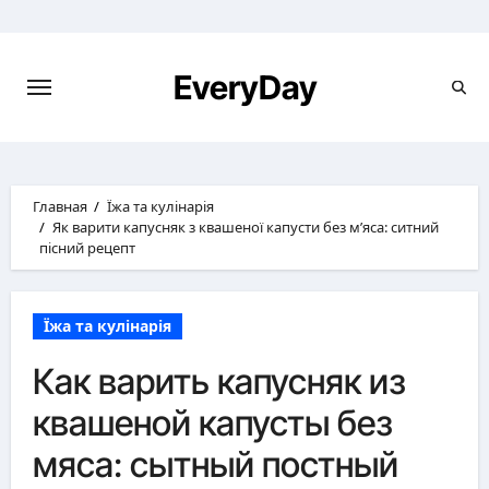
Перейти
к
содержимому
EveryDay
Главная
Їжа та кулінарія
Як варити капусняк з квашеної капусти без м’яса: ситний
пісний рецепт
Їжа та кулінарія
Как варить капусняк из
квашеной капусты без
мяса: сытный постный