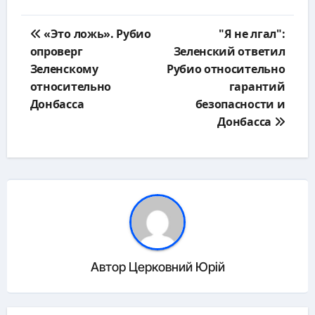
Навигация
«Это ложь». Рубио
"Я не лгал":
по
опроверг
Зеленский ответил
записям
Зеленскому
Рубио относительно
относительно
гарантий
Донбасса
безопасности и
Донбасса
Автор
Церковний Юрій