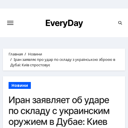
Перейти
к
содержимому
EveryDay
Главная
Новини
Іран заявляє про удар по складу з українською зброєю в
Дубаї: Київ спростовує
Новини
Иран заявляет об ударе
по складу с украинским
оружием в Дубае: Киев