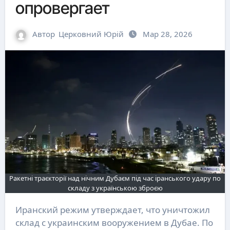
опровергает
Автор
Церковний Юрій
Мар 28, 2026
Ракетні траєкторії над нічним Дубаєм під час іранського удару по
складу з українською зброєю
Иранский режим утверждает, что уничтожил
склад с украинским вооружением в Дубае. По