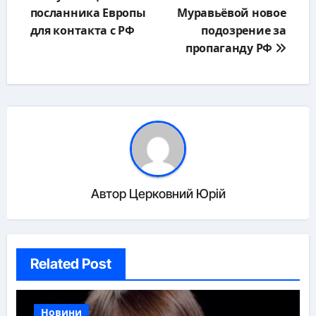
по
посланника Европы
Муравьёвой новое
записям
для контакта с РФ
подозрение за
пропаганду РФ
Автор
Церковний Юрій
Related Post
Новини