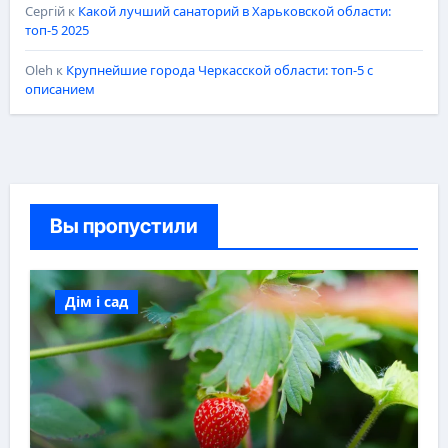
Сергій
к
Какой лучший санаторий в Харьковской области:
топ-5 2025
Oleh
к
Крупнейшие города Черкасской области: топ-5 с
описанием
Вы пропустили
Дім і сад