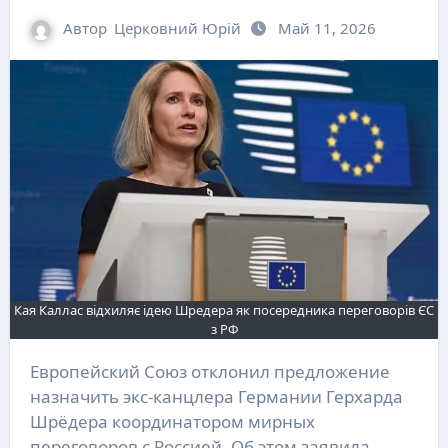
Автор
Церковний Юрій
Май 11, 2026
Кая Каллас відхиляє ідею Шредера як посередника переговорів ЄС
з РФ
Европейский Союз отклонил предложение
назначить экс-канцлера Германии Герхарда
Шрёдера координатором мирных
переговоров с Россией. Об этом заявила