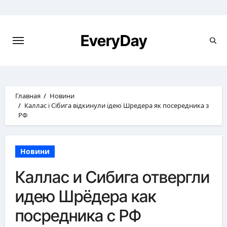
Перейти
к
содержимому
EveryDay
Главная
Новини
Каллас і Сібига відкинули ідею Шредера як посередника з
РФ
Новини
Каллас и Сибига отвергли
идею Шрёдера как
посредника с РФ