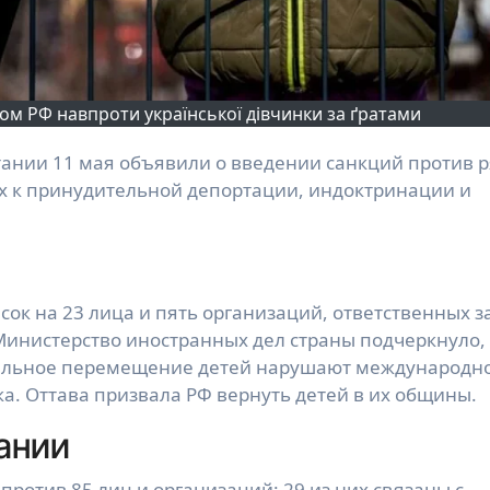
ом РФ навпроти української дівчинки за ґратами
ых к принудительной депортации, индоктринации и
к на 23 лица и пять организаций, ответственных з
Министерство иностранных дел страны подчеркнуло,
тельное перемещение детей нарушают международн
а. Оттава призвала РФ вернуть детей в их общины.
ании
ротив 85 лиц и организаций: 29 из них связаны с