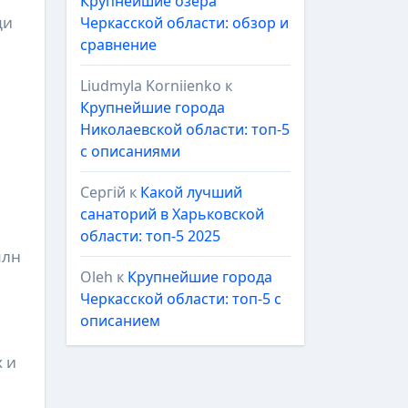
Крупнейшие озёра
ди
Черкасской области: обзор и
сравнение
Liudmyla Korniienko
к
Крупнейшие города
Николаевской области: топ-5
с описаниями
Сергій
к
Какой лучший
санаторий в Харьковской
области: топ-5 2025
млн
Oleh
к
Крупнейшие города
Черкасской области: топ-5 с
описанием
х и