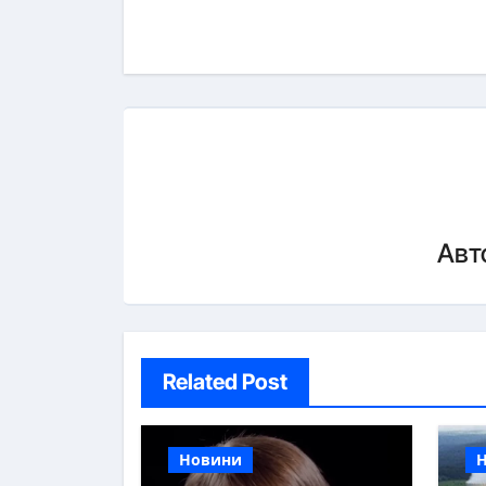
записям
Авт
Related Post
Новини