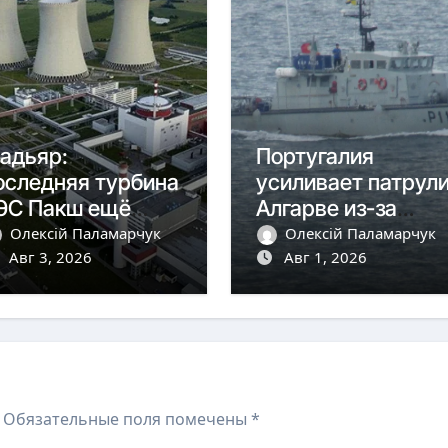
адьяр:
Португалия
оследняя турбина
усиливает патрул
ЭС Пакш ещё
Алгарве из-за
аботает, впереди
кризиса в Сеуте
Олексій Паламарчук
Олексій Паламарчук
 критических дней
Авг 3, 2026
Авг 1, 2026
Обязательные поля помечены
*