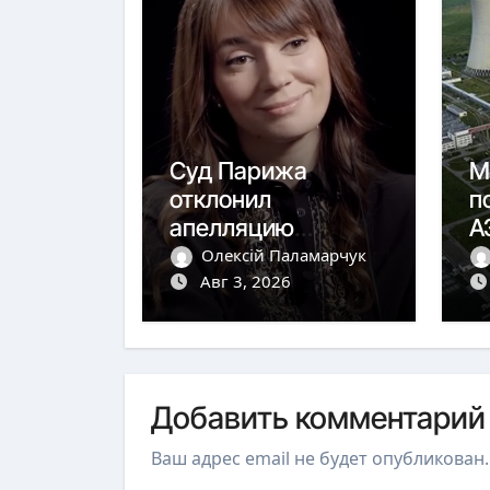
Суд Парижа
М
отклонил
п
апелляцию
А
Федоровой о
р
Олексій Паламарчук
выдворении
Авг 3, 2026
5
Добавить комментарий
Ваш адрес email не будет опубликован.