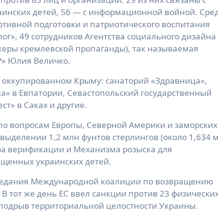
инских детей, 56 — с информационной войной. Сре
ртивной подготовки и патриотического воспитания
ог», 49 сотрудников Агентства социального дизайна
керы кремлевской пропаганды), так называемая
» Юлия Величко.
в оккупированном Крыму: санаторий «Здравница»,
а» в Евпатории, Севастопольский государственный
ст» в Саках и другие.
о вопросам Европы, Северной Америки и заморских
выделении 1,2 млн фунтов стерлингов (около 1,634 
ра верификации и Механизма розыска для
щенных украинских детей.
седания Международной коалиции по возвращению
 В тот же день ЕС ввел санкции против 23 физически
 подрыв территориальной целостности Украины.