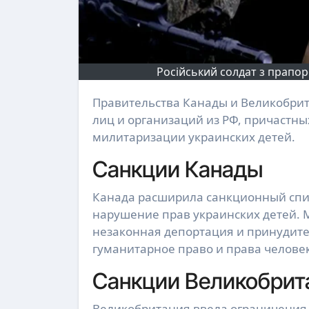
Російський солдат з прапор
Правительства Канады и Великобритании 11 мая объявили о введении санкций против ряда
лиц и организаций из РФ, причастн
милитаризации украинских детей.
Санкции Канады
Канада расширила санкционный списо
нарушение прав украинских детей. 
незаконная депортация и принуди
гуманитарное право и права человек
Санкции Великобрит
Великобритания ввела ограничения п