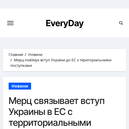
Перейти
к
содержимому
EveryDay
Главная
Новини
Мерц пов’язує вступ України до ЄС з територіальними
поступками
Новини
Мерц связывает вступ
Украины в ЕС с
территориальными