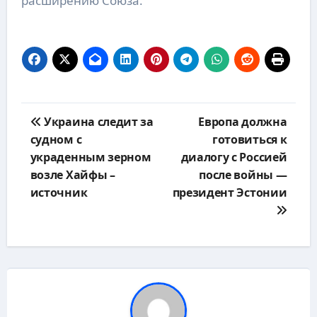
расширению Союза.
Навигация
Украина следит за
Европа должна
по
судном с
готовиться к
записям
украденным зерном
диалогу с Россией
возле Хайфы –
после войны —
источник
президент Эстонии