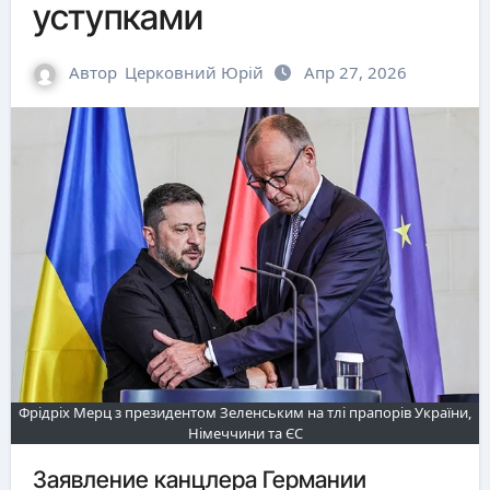
уступками
Автор
Церковний Юрій
Апр 27, 2026
Фрідріх Мерц з президентом Зеленським на тлі прапорів України,
Німеччини та ЄС
Заявление канцлера Германии