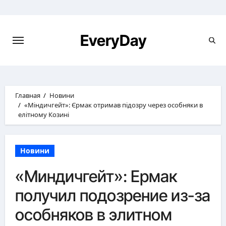
Перейти
к
содержимому
EveryDay
Главная
Новини
«Міндичгейт»: Єрмак отримав підозру через особняки в
елітному Козині
Новини
«Миндичгейт»: Ермак
получил подозрение из-за
особняков в элитном