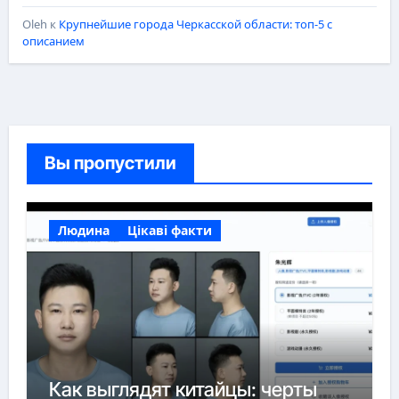
Oleh
к
Крупнейшие города Черкасской области: топ-5 с
описанием
Вы пропустили
Людина
Цікаві факти
Как выглядят китайцы: черты