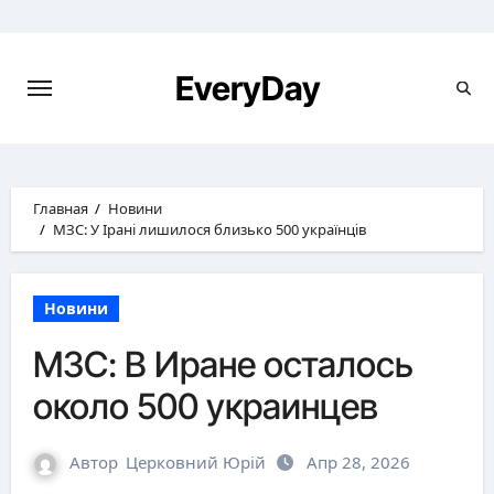
Перейти
к
содержимому
EveryDay
Главная
Новини
МЗС: У Ірані лишилося близько 500 українців
Новини
МЗС: В Иране осталось
около 500 украинцев
Автор
Церковний Юрій
Апр 28, 2026