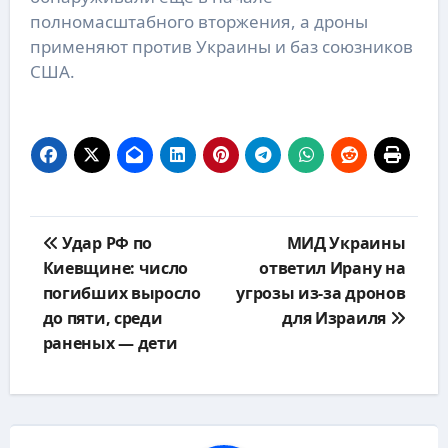
полномасштабного вторжения, а дроны
применяют против Украины и баз союзников
США.
Навигация
Удар РФ по
МИД Украины
по
Киевщине: число
ответил Ирану на
записям
погибших выросло
угрозы из-за дронов
до пяти, среди
для Израиля
раненых — дети