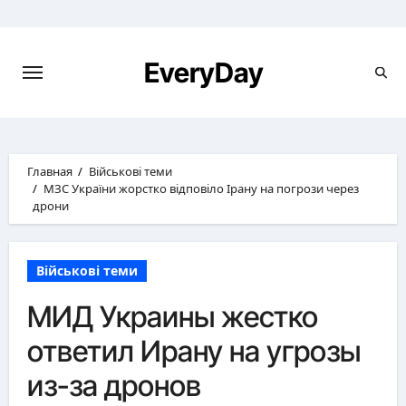
Перейти
к
содержимому
EveryDay
Главная
Військові теми
МЗС України жорстко відповіло Ірану на погрози через
дрони
Військові теми
МИД Украины жестко
ответил Ирану на угрозы
из-за дронов