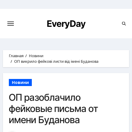
Перейти
к
содержимому
EveryDay
Главная
Новини
ОП викрило фейкові листи від імені Буданова
Новини
ОП разоблачило
фейковые письма от
имени Буданова