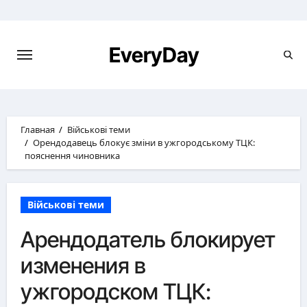
Перейти
к
содержимому
EveryDay
Главная
Військові теми
Орендодавець блокує зміни в ужгородському ТЦК:
пояснення чиновника
Військові теми
Арендодатель блокирует
изменения в
ужгородском ТЦК: