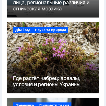
лица, региональные различия и
этническая мозаика
Дім і сад
Наука та природа
Где растёт чабрец: ареалы,
условия и регионы Украины
Подарунки
Прикмети та сни