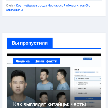
Oleh
к
Крупнейшие города Черкасской области: топ-5 с
описанием
Вы пропустили
Людина
Цікаві факти
Как выглядят китайцы: черты