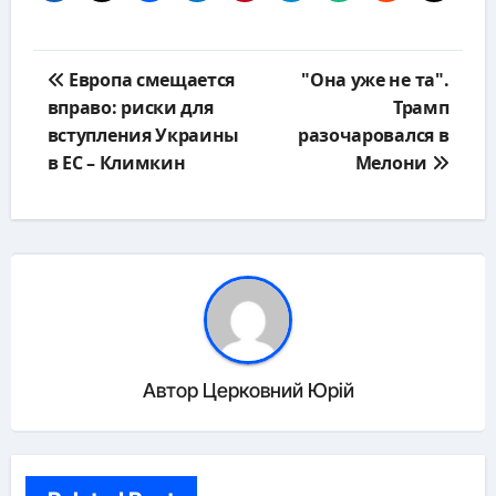
Навигация
Европа смещается
"Она уже не та".
по
вправо: риски для
Трамп
записям
вступления Украины
разочаровался в
в ЕС – Климкин
Мелони
Автор
Церковний Юрій