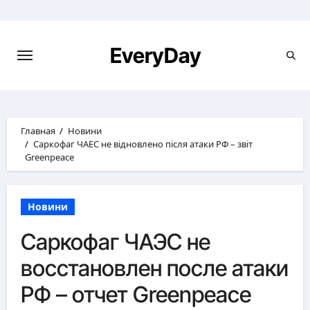
Перейти
к
содержимому
EveryDay
Главная
Новини
Саркофаг ЧАЕС не відновлено після атаки РФ – звіт
Greenpeace
Новини
Саркофаг ЧАЭС не
восстановлен после атаки
РФ – отчет Greenpeace