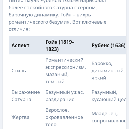
Питер Пауль Рубенс в 1636-м нарисовал
более спокойного Сатурна с серпом,
барочную динамику. Гойя – вихрь
романтического безумия. Вот ключевые
отличия:
Гойя (1819–
Аспект
Рубенс (1636)
1823)
Романтический
Барокко,
экспрессионизм,
Стиль
динамичный,
мазаный,
яркий
тёмный
Выражение
Безумный ужас,
Разумный,
Сатурна
раздирание
кусающий цел
Взрослое,
Младенец,
Жертва
окровавленное
сопротивляющ
тело