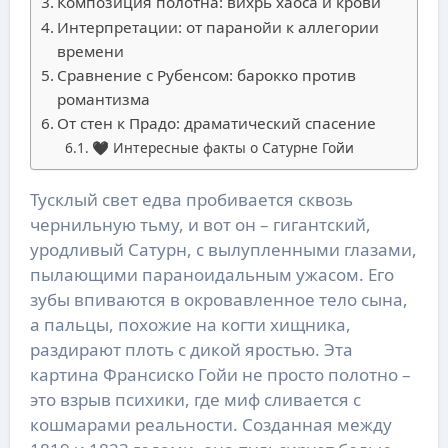
Композиция полотна: вихрь хаоса и крови
Интерпретации: от паранойи к аллегории
времени
Сравнение с Рубенсом: барокко против
романтизма
От стен к Прадо: драматический спасение
🖤 Интересные факты о Сатурне Гойи
Тусклый свет едва пробивается сквозь
чернильную тьму, и вот он – гигантский,
уродливый Сатурн, с вылупленными глазами,
пылающими параноидальным ужасом. Его
зубы впиваются в окровавленное тело сына,
а пальцы, похожие на когти хищника,
раздирают плоть с дикой яростью. Эта
картина Франсиско Гойи не просто полотно –
это взрыв психики, где миф сливается с
кошмарами реальности. Созданная между