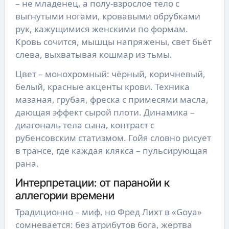
– не младенец, а полу-взрослое тело с
выгнутыми ногами, кровавыми обрубками
рук, кажущимися женскими по формам.
Кровь сочится, мышцы напряжены, свет бьёт
слева, выхватывая кошмар из тьмы.
Цвет – монохромный: чёрный, коричневый,
белый, красные акценты крови. Техника
мазаная, грубая, фреска с примесями масла,
дающая эффект сырой плоти. Динамика –
диагональ тела сына, контраст с
рубенсовским статизмом. Гойя словно рисует
в трансе, где каждая клякса – пульсирующая
рана.
Интерпретации: от паранойи к
аллегории времени
Традиционно – миф, но Фред Лихт в «Goya»
сомневается: без атрибутов бога, жертва