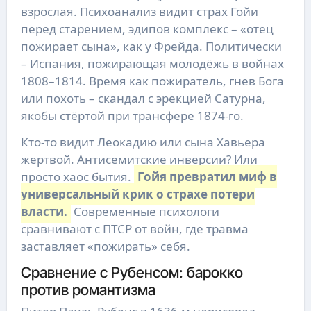
взрослая. Психоанализ видит страх Гойи
перед старением, эдипов комплекс – «отец
пожирает сына», как у Фрейда. Политически
– Испания, пожирающая молодёжь в войнах
1808–1814. Время как пожиратель, гнев Бога
или похоть – скандал с эрекцией Сатурна,
якобы стёртой при трансфере 1874-го.
Кто-то видит Леокадию или сына Хавьера
жертвой. Антисемитские инверсии? Или
просто хаос бытия.
Гойя превратил миф в
универсальный крик о страхе потери
власти.
Современные психологи
сравнивают с ПТСР от войн, где травма
заставляет «пожирать» себя.
Сравнение с Рубенсом: барокко
против романтизма