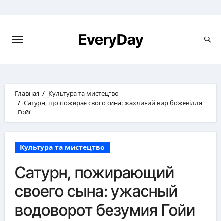
Перейти
к
содержимому
EveryDay
Главная
Культура та мистецтво
Сатурн, що пожирає свого сина: жахливий вир божевілля
Гойї
Культура та мистецтво
Сатурн, пожирающий
своего сына: ужасный
водоворот безумия Гойи