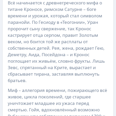
Всё начинается с древнегреческого мифа о
титане Кроносе, римском Сатурне – боге
времени и урожая, который стал символом
паранойи. По Гесиоду в «Теогонии», Уран
пророчит сыну свержение, так Кронос
кастрирует отца серпом, правит Золотым
веком, но боится той же расплаты от
собственных детей. Рея, жена, рождает Гею,
Деметру, Аида, Посейдона – и Кронос
поглощает их живьём, словно фрукты. Лишь
Зевс, спрятанный на Крите, вырастает и
сбрасывает тирана, заставляя выплюнуть
братьев.
Миф – аллегория времени, пожирающего всё
живое, цикла поколений, где старшее
уничтожает младшее из ужаса перед
смертью. Гойя, вдохновлённый возможно