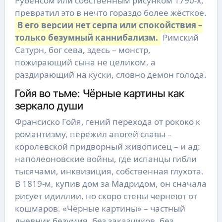
Рубенсом или собственным рисунком 1790-х,
превратил это в нечто гораздо более жёсткое.
В его версии нет серпа или спокойствия –
только безумный каннибализм.
Римский
Сатурн, бог сева, здесь – монстр,
пожирающий сына не целиком, а
раздирающий на куски, словно демон голода.
Гойя во тьме: Чёрные картины как
зеркало души
Франсиско Гойя, гений перехода от рококо к
романтизму, пережил апогей славы –
королевской придворный живописец – и ад:
наполеоновские войны, где испанцы гибли
тысячами, инквизиция, собственная глухота.
В 1819-м, купив дом за Мадридом, он сначала
рисует идиллии, но скоро стены чернеют от
кошмаров. «Чёрные картины» – частный
дневник безумия, без заказчиков, без