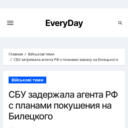
Перейти
к
содержимому
EveryDay
Главная
Військові теми
СБУ затримала агента РФ з планами замаху на Білецького
Військові теми
СБУ задержала агента РФ
с планами покушения на
Билецкого