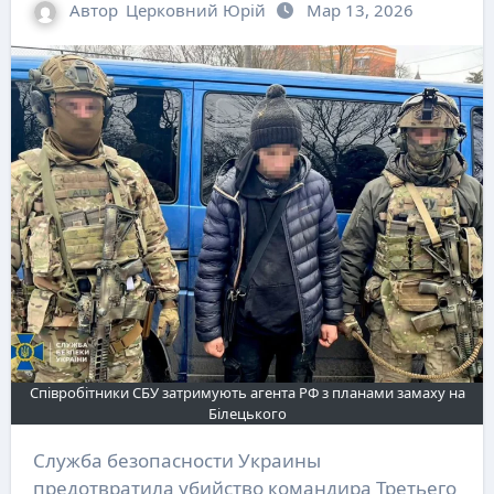
Автор
Церковний Юрій
Мар 13, 2026
Співробітники СБУ затримують агента РФ з планами замаху на
Білецького
Служба безопасности Украины
предотвратила убийство командира Третьего