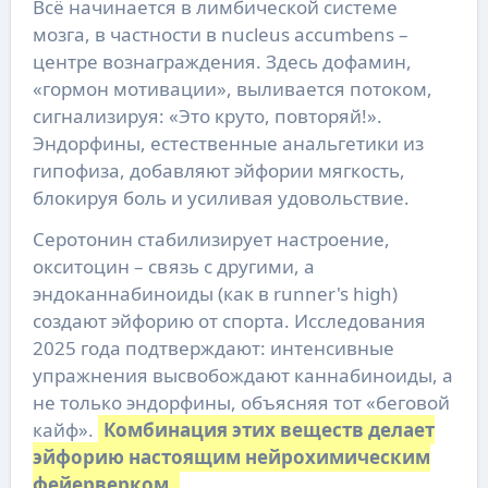
Всё начинается в лимбической системе
мозга, в частности в nucleus accumbens –
центре вознаграждения. Здесь дофамин,
«гормон мотивации», выливается потоком,
сигнализируя: «Это круто, повторяй!».
Эндорфины, естественные анальгетики из
гипофиза, добавляют эйфории мягкость,
блокируя боль и усиливая удовольствие.
Серотонин стабилизирует настроение,
окситоцин – связь с другими, а
эндоканнабиноиды (как в runner's high)
создают эйфорию от спорта. Исследования
2025 года подтверждают: интенсивные
упражнения высвобождают каннабиноиды, а
не только эндорфины, объясняя тот «беговой
кайф».
Комбинация этих веществ делает
эйфорию настоящим нейрохимическим
фейерверком.