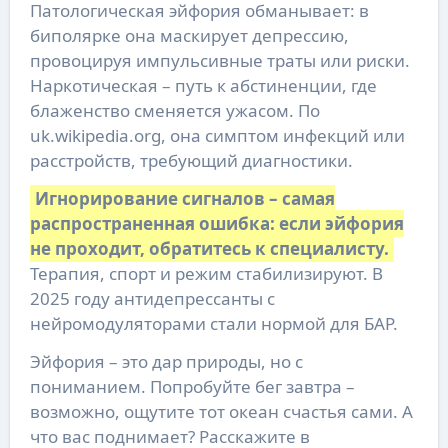
Патологическая эйфория обманывает: в
биполярке она маскирует депрессию,
провоцируя импульсивные траты или риски.
Наркотическая – путь к абстиненции, где
блаженство сменяется ужасом. По
uk.wikipedia.org, она симптом инфекций или
расстройств, требующий диагностики.
Игнорирование сигналов – самая
распространенная ошибка: если эйфория
не проходит, обратитесь к специалисту.
Терапия, спорт и режим стабилизируют. В
2025 году антидепрессанты с
нейромодуляторами стали нормой для БАР.
Эйфория – это дар природы, но с
пониманием. Попробуйте бег завтра –
возможно, ощутите тот океан счастья сами. А
что вас поднимает? Расскажите в