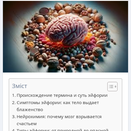
Зміст
Происхождение термина и суть эйфории
Симптомы эйфории: как тело выдает
блаженство
Нейрохимия: почему мозг взрывается
счастьем
Типы эйфории: от природной до опасной