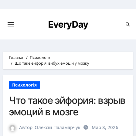
Перейти
к
содержимому
EveryDay
Главная
Психологія
Що таке ейфорія: вибух емоцій у мозку
Психологія
Что такое эйфория: взрыв
эмоций в мозге
Автор
Олексій Паламарчук
Мар 8, 2026