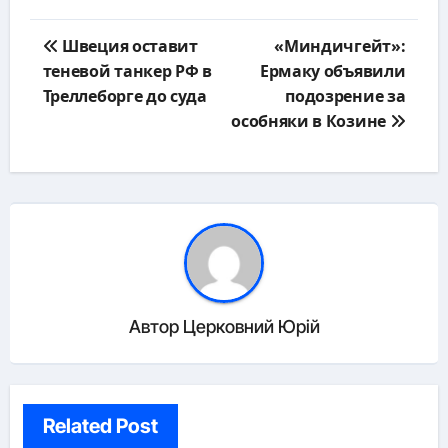
Навигация
Швеция оставит
«Миндичгейт»:
по
теневой танкер РФ в
Ермаку объявили
записям
Треллеборге до суда
подозрение за
особняки в Козине
Автор
Церковний Юрій
Related Post