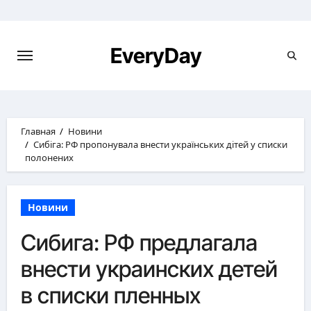
Перейти
к
содержимому
EveryDay
Главная
Новини
Сибіга: РФ пропонувала внести українських дітей у списки
полонених
Новини
Сибига: РФ предлагала
внести украинских детей
в списки пленных