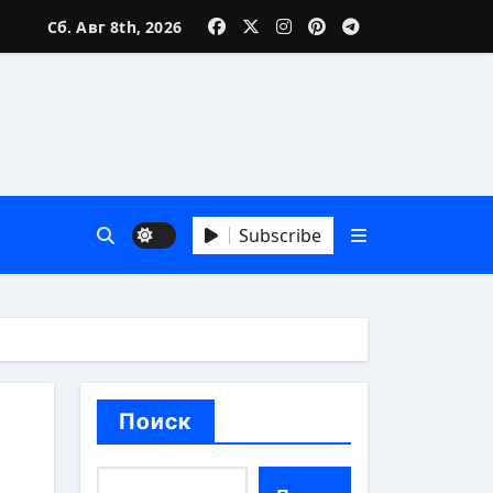
Сб. Авг 8th, 2026
зни
Subscribe
 А до Я
Поиск
аика