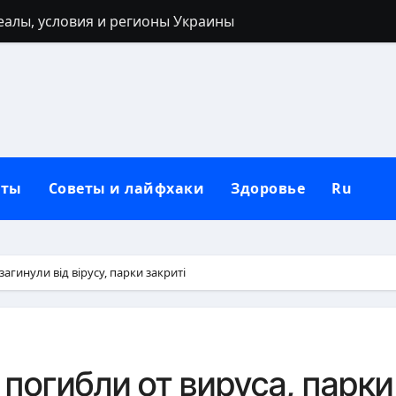
реалы, условия и регионы Украины
 40 лет: запреты, приметы и разумные альтернативы
ться: полный гайд от нуля до сильных рук
ьным кольцом после развода: полный гид для новой жи
лубокий взгляд на природу зла в человеке
кты
Советы и лайфхаки
Здоровье
Ru
 от негатива: полный практический гайд
нную сковороду к использованию: полное руководство от
защитный механизм психики и тела
 загинули від вірусу, парки закриті
рщин вокруг рта в домашних условиях
: черты лица, региональные различия и этническая моз
 погибли от вируса, парки