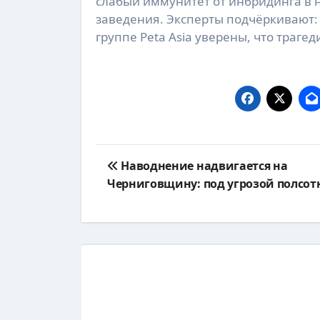
слабый иммунитет от инбридинга в 
заведения. Эксперты подчёркивают: 
группе Peta Asia уверены, что траге
Навигация
Наводнение надвигается на
по
Черниговщину: под угрозой полсот
записям