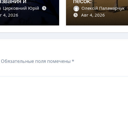
азвания и
песок:
аблюдения
развенчание мифа
Церковний Юрій
Олексій Паламарчук
г 4, 2026
Авг 4, 2026
Обязательные поля помечены
*