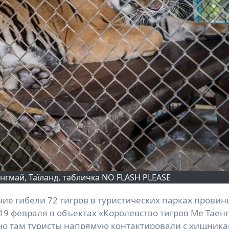
іангмай, Таїланд, табличка NO FLASH PLEASE
19 февраля в объектах «Королевство тигров Ме Таенг
но там туристы напрямую контактировали с хищника