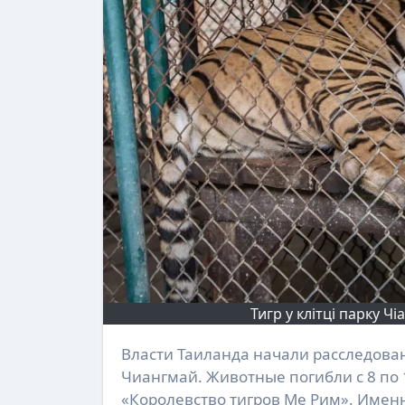
Тигр у клітці парку Ч
Власти Таиланда начали расследование гибели 72 тигров в туристических парках провинции
Чиангмай. Животные погибли с 8 по 
«Королевство тигров Ме Рим». Имен