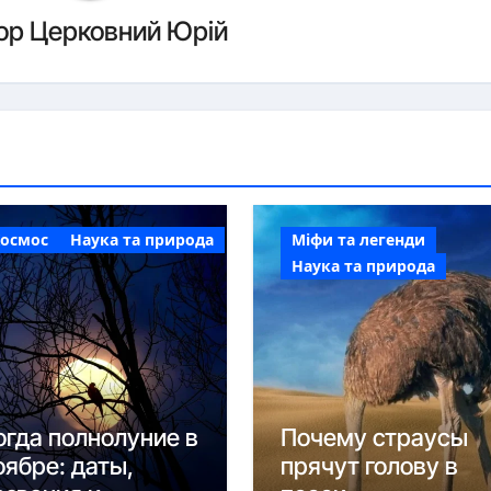
ор
Церковний Юрій
Космос
Наука та природа
Міфи та легенди
Наука та природа
огда полнолуние в
Почему страусы
оябре: даты,
прячут голову в