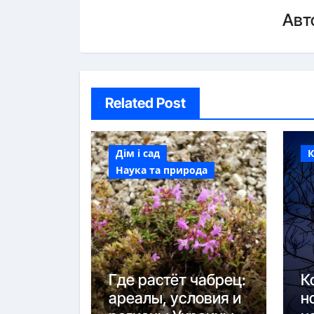
Авт
Related Post
Дім і сад
Наука та природа
Где растёт чабрец:
К
ареалы, условия и
н