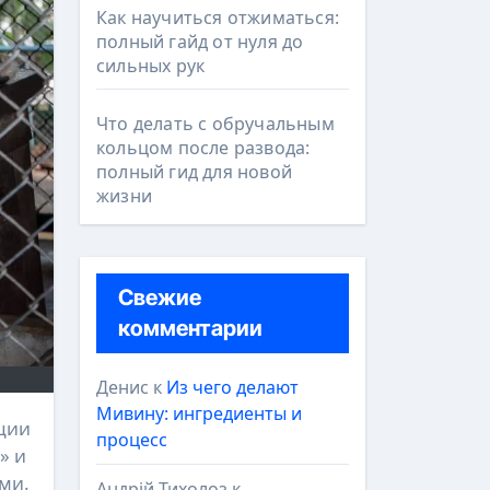
Как научиться отжиматься:
полный гайд от нуля до
сильных рук
Что делать с обручальным
кольцом после развода:
полный гид для новой
жизни
Свежие
комментарии
Денис
к
Из чего делают
Мивину: ингредиенты и
процесс
» и
ми.
Андрій Тихолоз
к