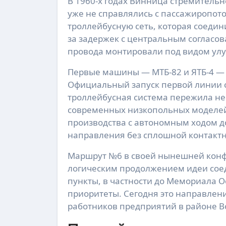
В 1960-х годах Винница стремитель
уже не справлялись с пассажиропот
троллейбусную сеть, которая соеди
за задержек с центральным согласо
провода монтировали под видом ул
Первые машины — МТБ-82 и ЯТБ-4 — 
Официальный запуск первой линии со
троллейбусная система пережила нес
современных низкопольных моделей.
производства с автономным ходом д
направления без сплошной контактн
Маршрут №6 в своей нынешней конф
логическим продолжением идеи соед
пункты, в частности до Мемориала 
приоритеты. Сегодня это направлени
работников предприятий в районе В