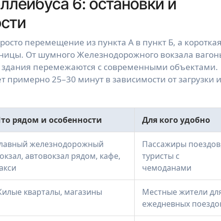
лейбуса 6: остановки и
ости
росто перемещение из пункта А в пункт Б, а коротка
нницы. От шумного Железнодорожного вокзала вагон
е здания перемежаются с современными объектами.
т примерно 25–30 минут в зависимости от загрузки 
то рядом и особенности
Для кого удобно
лавный железнодорожный
Пассажиры поездов
окзал, автовокзал рядом, кафе,
туристы с
акси
чемоданами
илые кварталы, магазины
Местные жители дл
ежедневных поездо