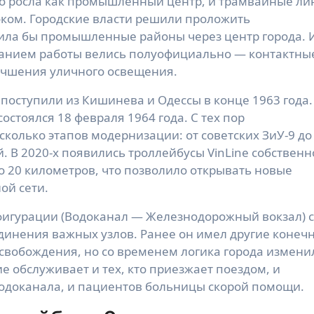
но росла как промышленный центр, и трамвайные ли
оком. Городские власти решили проложить
нила бы промышленные районы через центр города. И
ванием работы велись полуофициально — контактны
учшения уличного освещения.
поступили из Кишинева и Одессы в конце 1963 года.
стоялся 18 февраля 1964 года. С тех пор
колько этапов модернизации: от советских ЗиУ-9 до
 В 2020-х появились троллейбусы VinLine собственн
о 20 километров, что позволило открывать новые
ой сети.
игурации (Водоканал — Железнодорожный вокзал) с
инения важных узлов. Ранее он имел другие конеч
Освобождения, но со временем логика города измени
е обслуживает и тех, кто приезжает поездом, и
одоканала, и пациентов больницы скорой помощи.