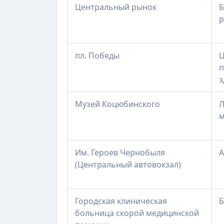
Центральный рынок
Б
р
пл. Победы
Ц
п
з
Музей Коцюбинского
Л
м
Им. Героев Чернобыля
А
(Центральный автовокзал)
Городская клиническая
Б
больница скорой медицинской