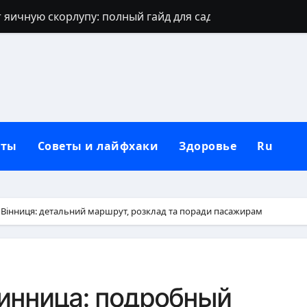
 яичную скорлупу: полный гайд для сада
джинсов: проверенные способы и секреты
щают: духовный щит дома, семьи и сердца
 зевать часто: полное практическое руководство
ть рассаду перца без потерь
кты
Советы и лайфхаки
Здоровье
Ru
и наследуют исключительно от отца
которые приносят счастье: полный гид
но, чтобы сформировать новую привычку
 Вінниця: детальний маршрут, розклад та поради пасажирам
Вербное воскресенье: традиции, запреты и современны
бники: полный гид по правилам севооборота
инница: подробный