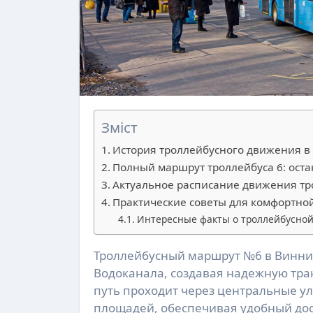
Зміст
История троллейбусного движения в
Полный маршрут троллейбуса 6: оста
Актуальное расписание движения тро
Практические советы для комфортной
Интересные факты о троллейбусно
Троллейбусный маршрут №6 в Виннице соединяет Железнодорожный вокзал с районом
Водоканала, создавая надежную тра
путь проходит через центральные у
площадей, обеспечивая удобный дост