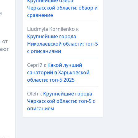
Крупнейшие озёра
Черкасской области: обзор и
и
сравнение
Liudmyla Korniienko
к
Крупнейшие города
 от
Николаевской области: топ-5
кают
с описаниями
,
Сергій
к
Какой лучший
санаторий в Харьковской
области: топ-5 2025
Oleh
к
Крупнейшие города
Черкасской области: топ-5 с
описанием