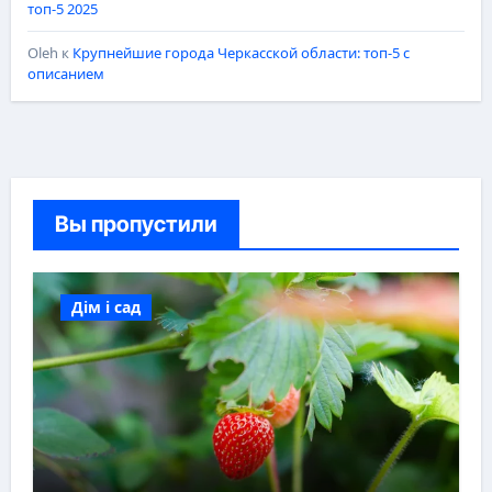
топ-5 2025
Oleh
к
Крупнейшие города Черкасской области: топ-5 с
описанием
Вы пропустили
Дім і сад