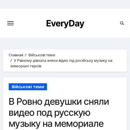
Перейти
к
содержимому
EveryDay
Главная
Військові теми
У Рівному дівчата зняли відео під російську музику на
меморіалі героїв
Військові теми
В Ровно девушки сняли
видео под русскую
музыку на мемориале