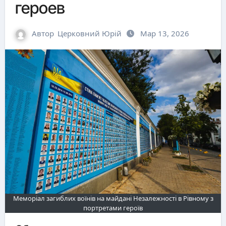
героев
Автор
Церковний Юрій
Мар 13, 2026
Меморіал загиблих воїнів на майдані Незалежності в Рівному з
портретами героїв