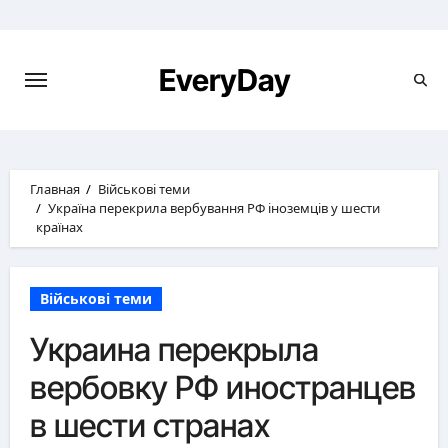
Перейти
к
содержимому
EveryDay
Главная
Військові теми
Україна перекрила вербування РФ іноземців у шести
країнах
Військові теми
Украина перекрыла
вербовку РФ иностранцев
в шести странах