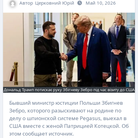
Автор
Церковний Юрій
Май 10, 2026
Дональд Трамп потискає руку Збігневу Зебро під час візиту до США
Бывший министр юстиции Польши Збигнев
Зебро, которого разыскивают на родине по
делу о шпионской системе Pegasus, выехал в
США вместе с женой Патрицией Котецкой. Об
этом сообщает источник.