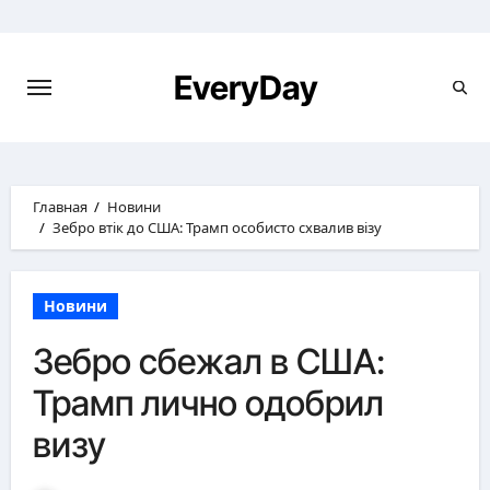
Перейти
к
содержимому
EveryDay
Главная
Новини
Зебро втік до США: Трамп особисто схвалив візу
Новини
Зебро сбежал в США:
Трамп лично одобрил
визу