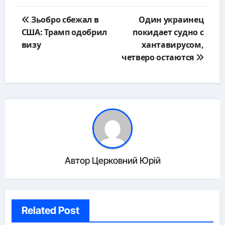
Навигация
Зьобро сбежал в
Один украинец
по
США: Трамп одобрил
покидает судно с
записям
визу
хантавирусом,
четверо остаются
Автор
Церковний Юрій
Related Post