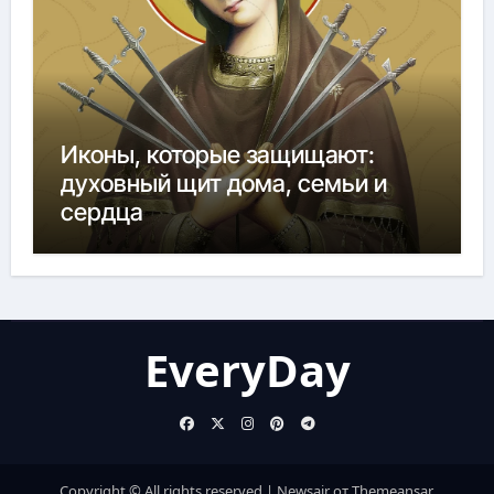
Иконы, которые защищают:
духовный щит дома, семьи и
сердца
EveryDay
Copyright © All rights reserved
|
Newsair
от
Themeansar
.