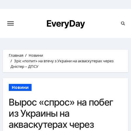
Перейти
к
содержимому
EveryDay
Главная
Новини
Зріс «попит» на втечу з України на акваскутерах через
Дністер – ДПСУ
Новини
Вырос «спрос» на побег
из Украины на
акваскутерах через