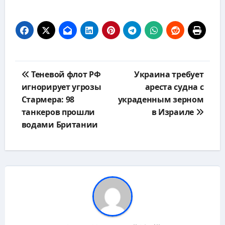
Навигация
Теневой флот РФ
Украина требует
по
игнорирует угрозы
ареста судна с
записям
Стармера: 98
украденным зерном
танкеров прошли
в Израиле
водами Британии