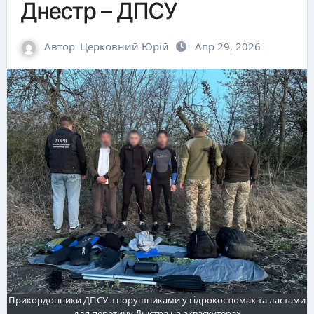
Днестр – ДПСУ
Автор
Церковний Юрій
Апр 29, 2026
Прикордонники ДПСУ з порушниками у гідрокостюмах та ластами
для перетину Дністра на акваскутерах