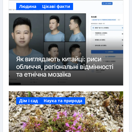
Людина
Цікаві факти
Як виглядають китайці: риси
обличчя, регіональні відмінності
та етнічна мозаїка
Дім і сад
Наука та природа