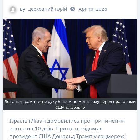
By
Церковний Юрій
Apr 16, 2026
Дональд Трамп тисне руку Біньямínu Нетаньяху перед прапорами
США та Ізраїлю
Ізраїль і Ліван домовились про припинення
вогню на 10 днів. Про це повідомив
президент США Дональд Трамп у соцмережі