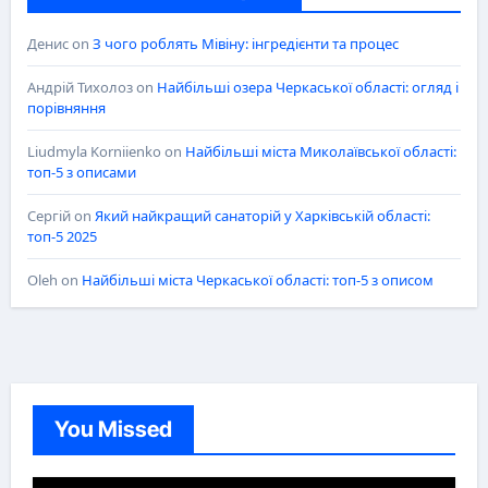
Денис
on
З чого роблять Мівіну: інгредієнти та процес
Андрій Тихолоз
on
Найбільші озера Черкаської області: огляд і
порівняння
Liudmyla Korniienko
on
Найбільші міста Миколаївської області:
топ-5 з описами
Сергій
on
Який найкращий санаторій у Харківській області:
топ-5 2025
Oleh
on
Найбільші міста Черкаської області: топ-5 з описом
You Missed