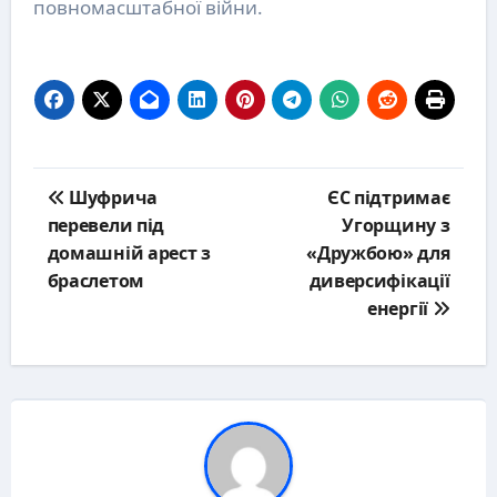
повномасштабної війни.
Post
Шуфрича
ЄС підтримає
navigation
перевели під
Угорщину з
домашній арест з
«Дружбою» для
браслетом
диверсифікації
енергії