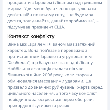
працювати з Ізраїлем і Ліваном над тривалим
миром. “Для мене було честю врегулювати
дев’ять війн по всьому світу, і це буде моя
десята, тож давайте, давайте зробимо це”, –
підсумував президент США.
Контекст конфлікту
Війна між Ізраїлем і Ліваном має затяжний
характер. Вона пов’язана переважно з
протистоянням Ізраїлю та угрупованням
“Хезболла”, що базується на півдні Лівану.
Найбільша ескалація сталася під час
Ліванської війни 2006 року, коли сторони
обмінювалися масованими ударами. Це
призвело до значних руйнувань і жертв серед
цивільного населення. З того часу конфлікт
періодично загострюється через обстріли,
прикордонні сутички та ризик