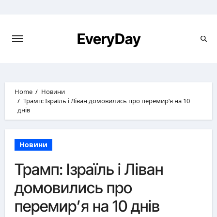
Skip
to
content
EveryDay
Home
Новини
Трамп: Ізраїль і Ліван домовились про перемир’я на 10
днів
Новини
Трамп: Ізраїль і Ліван
домовились про
перемир’я на 10 днів