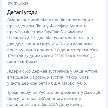
Truth Social.
Деталі угоди
Американський лідер провів переговори з
президентом Лівану Жозефом Ауном та
прем’єр-міністром Ізраїлю Біньяміном
Нетаньяху. “Ці два лідери домовились, що
для досягнення миру між їхніми країнами
вони офіційно почнуть 10-денне перемир’я о
17:00 за східним часом [23:00 за Києвом]”, –
написав Трамп.
Лідери обох держав зустрілись у Вашингтоні
вперше за 34 роки. У зустрічі також брав
участь держсекретар США Марко Рубіо.
Трамп доручив Рубіо, віцепрезиденту Джей Ді
Венсу та голові Об’єднаного комітету
начальників штабів США Дену Кейну