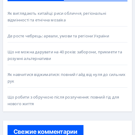
Як виглядають китайці: риси обличчя, регіональні
відмінності та етнічна мозаїка
Де росте чебрець: ареали, умови та регіони України
Що не можна дарувати на 40 років: заборони, прикмети та
розумні альтернативи
Як навчитися віджиматися: повний гайд від нуля до сильних
рук
Що робити з обручкою після розлучення: повний гід для
нового життя
Свежие комментарии