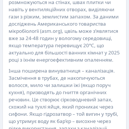
розмножуються на стінах, швах плитки чи
навіть у вентиляційних отворах, виділяючи
гази з різким, землистим запахом. За даними
досліджень Американського товариства
мікробіології (asm.org), цвіль може з’являтися
вже за 24-48 годин у вологому середовищі,
якщо температура перевищує 20°C, що
актуально для більшості ванних кімнат у 2025
році з їхнім енергоефективним опаленням.
Інша поширена винуватниця – каналізація.
Засмічення в трубах, де накопичуються
волосся, мило чи залишки їжі (якщо поруч
кухня), призводять до гниття органічних
речовин. Це створює сірководневий запах,
схожий на тухлі яйця, який проникає через
сифони. Якщо гідрозатвор – той вигин у трубі,
що утримує воду як бар’єр – висохне через
рідке використання, запахи з каналізації