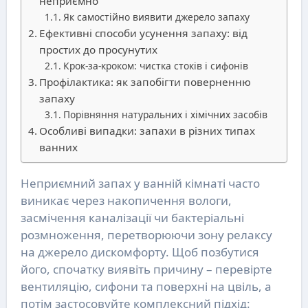
неприємно
Як самостійно виявити джерело запаху
Ефективні способи усунення запаху: від
простих до просунутих
Крок-за-кроком: чистка стоків і сифонів
Профілактика: як запобігти поверненню
запаху
Порівняння натуральних і хімічних засобів
Особливі випадки: запахи в різних типах
ванних
Неприємний запах у ванній кімнаті часто
виникає через накопичення вологи,
засмічення каналізації чи бактеріальні
розмноження, перетворюючи зону релаксу
на джерело дискомфорту. Щоб позбутися
його, спочатку виявіть причину – перевірте
вентиляцію, сифони та поверхні на цвіль, а
потім застосовуйте комплексний підхід: