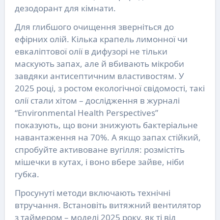
дезодорант для кімнати.
Для глибшого очищення зверніться до
ефірних олій. Кілька крапель лимонної чи
евкаліптової олії в дифузорі не тільки
маскують запах, але й вбивають мікроби
завдяки антисептичним властивостям. У
2025 році, з ростом екологічної свідомості, такі
олії стали хітом – дослідження в журналі
“Environmental Health Perspectives”
показують, що вони знижують бактеріальне
навантаження на 70%. А якщо запах стійкий,
спробуйте активоване вугілля: розмістіть
мішечки в кутах, і воно вбере зайве, ніби
губка.
Просунуті методи включають технічні
втручання. Встановіть витяжний вентилятор
з таймером – моделі 2025 року, як ті від