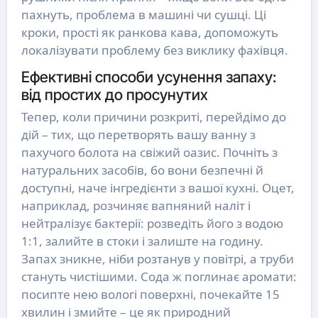
пахнуть, проблема в машині чи сушці. Ці
кроки, прості як ранкова кава, допоможуть
локалізувати проблему без виклику фахівця.
Ефективні способи усунення запаху:
від простих до просунутих
Тепер, коли причини розкриті, перейдімо до
дій – тих, що перетворять вашу ванну з
пахучого болота на свіжий оазис. Почніть з
натуральних засобів, бо вони безпечні й
доступні, наче інгредієнти з вашої кухні. Оцет,
наприклад, розчиняє вапняний наліт і
нейтралізує бактерії: розведіть його з водою
1:1, залийте в стоки і залиште на годину.
Запах зникне, ніби розтанув у повітрі, а труби
стануть чистішими. Сода ж поглинає аромати:
посипте нею вологі поверхні, почекайте 15
хвилин і змийте – це як природний