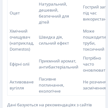
Натуральний,
Гострий зап
дешевий,
Оцет
під час
безпечний для
використан
дітей
Хімічний
Може
очищувач
Швидка дія,
пошкодити
(наприклад,
сильний ефект
труби,
Domestos)
токсичний
Потрібно
Приємний аромат,
Ефірні олії
часто
антибактеріальний
оновлювати
Пасивне
Активоване
Не розчиня
поглинання,
вугілля
засмічення
екологічне
Дані базуються на рекомендаціях з сайтів