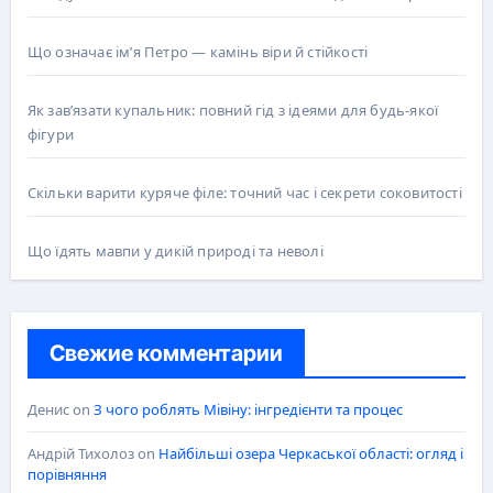
Що означає ім’я Петро — камінь віри й стійкості
Як зав’язати купальник: повний гід з ідеями для будь-якої
фігури
Скільки варити куряче філе: точний час і секрети соковитості
Що їдять мавпи у дикій природі та неволі
Свежие комментарии
Денис
on
З чого роблять Мівіну: інгредієнти та процес
Андрій Тихолоз
on
Найбільші озера Черкаської області: огляд і
порівняння