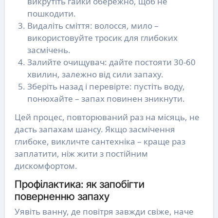
викрутіть гайки обережно, щоб не
пошкодити.
Видаліть сміття: волосся, мило –
використовуйте тросик для глибоких
засмічень.
Залийте очищувач: дайте постояти 30-60
хвилин, залежно від сили запаху.
Зберіть назад і перевірте: пустіть воду,
понюхайте – запах повинен зникнути.
Цей процес, повторюваний раз на місяць, не
дасть запахам шансу. Якщо засмічення
глибоке, викличте сантехніка – краще раз
заплатити, ніж жити з постійним
дискомфортом.
Профілактика: як запобігти
поверненню запаху
Уявіть ванну, де повітря завжди свіже, наче