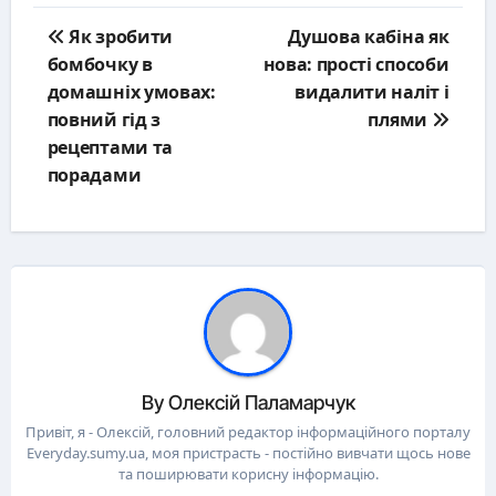
Post
Як зробити
Душова кабіна як
navigation
бомбочку в
нова: прості способи
домашніх умовах:
видалити наліт і
повний гід з
плями
рецептами та
порадами
By
Олексій Паламарчук
Привіт, я - Олексій, головний редактор інформаційного порталу
Everyday.sumy.ua, моя пристрасть - постійно вивчати щось нове
та поширювати корисну інформацію.