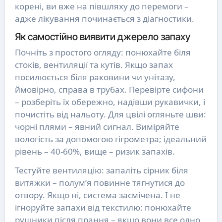
корені, ви вже на півшляху до перемоги –
адже лікування починається з діагностики.
Як самостійно виявити джерело запаху
Почніть з простого огляду: понюхайте біля
стоків, вентиляції та кутів. Якщо запах
посилюється біля раковини чи унітазу,
ймовірно, справа в трубах. Перевірте сифони
– розберіть їх обережно, надівши рукавички, і
почистіть від нальоту. Для цвілі огляньте шви:
чорні плями – явний сигнал. Виміряйте
вологість за допомогою гігрометра; ідеальний
рівень – 40-60%, вище – ризик запахів.
Тестуйте вентиляцію: запаліть сірник біля
витяжки – полум’я повинне тягнутися до
отвору. Якщо ні, система засмічена. І не
ігноруйте запахи від текстилю: понюхайте
рушники після прання – якщо вони все одно