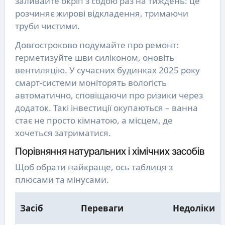
заливайте окріп з содою раз на тиждень: це
розчиняє жирові відкладення, тримаючи
труби чистими.
Довгостроково подумайте про ремонт:
герметизуйте шви силіконом, оновіть
вентиляцію. У сучасних будинках 2025 року
смарт-системи моніторять вологість
автоматично, сповіщаючи про ризики через
додаток. Такі інвестиції окупаються – ванна
стає не просто кімнатою, а місцем, де
хочеться затриматися.
Порівняння натуральних і хімічних засобів
Щоб обрати найкраще, ось таблиця з
плюсами та мінусами.
Засіб
Переваги
Недоліки