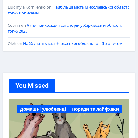
Liudmyla Korniienko
on
Найбільші міста Миколаївської області:
топ-5 з описами
Сергій
on
Який найкращий санаторій у Харківській області:
топ-5 2025
Oleh
on
Найбільші міста Черкаської області: топ-5 з описом
You Missed
Домашні улюбленці
Поради та лайфхаки