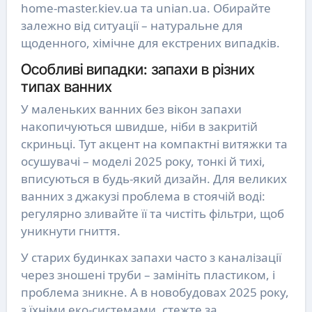
home-master.kiev.ua та unian.ua. Обирайте
залежно від ситуації – натуральне для
щоденного, хімічне для екстрених випадків.
Особливі випадки: запахи в різних
типах ванних
У маленьких ванних без вікон запахи
накопичуються швидше, ніби в закритій
скриньці. Тут акцент на компактні витяжки та
осушувачі – моделі 2025 року, тонкі й тихі,
вписуються в будь-який дизайн. Для великих
ванних з джакузі проблема в стоячій воді:
регулярно зливайте її та чистіть фільтри, щоб
уникнути гниття.
У старих будинках запахи часто з каналізації
через зношені труби – замініть пластиком, і
проблема зникне. А в новобудовах 2025 року,
з їхніми еко-системами, стежте за