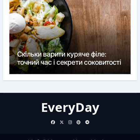
Скільки варити куряче філе:
точний час і секрети соковитості
EveryDay