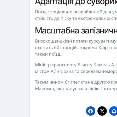
Адаптація до сувори
Поїзд спеціально розроблений для ум
стійкість до піску та екстремальної 
Масштабна залізнич
Високошвидкісні потяги курсуватим
охопить 60 станцій, зокрема Каїр і н
такий поїзд.
Міністр транспорту Єгипту Камель Ал
містом Айн-Сохна та середземноморс
Таким чином Єгипет стане другою кр
Марокко, яка запустила лінію Танжер 