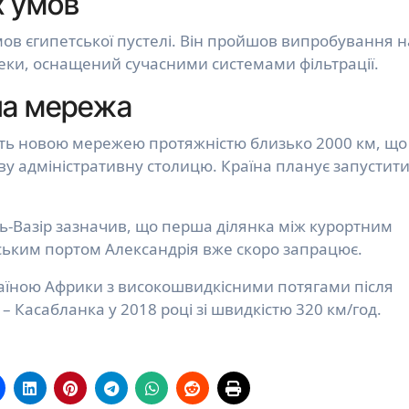
х умов
ов єгипетської пустелі. Він пройшов випробування н
спеки, оснащений сучасними системами фільтрації.
на мережа
уть новою мережею протяжністю близько 2000 км, що
ову адміністративну столицю. Країна планує запустити
ь-Вазір зазначив, що перша ділянка між курортним
ьким портом Александрія вже скоро запрацює.
аїною Африки з високошвидкісними потягами після
– Касабланка у 2018 році зі швидкістю 320 км/год.