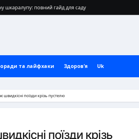
ну шкаралупу: повний гайд для саду
ів: перевірені способи та секрети
ховний щит дому, родини та серця
позіхати: повний практичний гайд
цю правильно й без втрат
оради та лайфхаки
Здоров’я
Uk
вують виключно від тата
иносять щастя: повний гід
щоб сформувати нову звичку
ає швидкісні поїзди крізь пустелю
бну неділю: традиції, заборони та сучасний погляд
: повний гід із правилами сівозміни
видкісні поїзди крізь