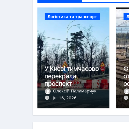
Логістика та транспорт
Л
У Києві тимчасово
Ф
перекрили
о
проспект
о
Академіка
п
Олексій Паламарчук
Корольова
Jul 16, 2026
з
з
п