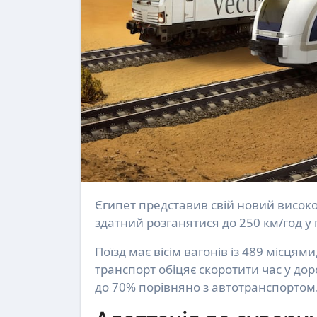
Єгипет представив свій новий високошвидкісний пасажирський потяг Siemens Mobility Velaro,
здатний розганятися до 250 км/год у 
Поїзд має вісім вагонів із 489 місцями
транспорт обіцяє скоротити час у до
до 70% порівняно з автотранспортом