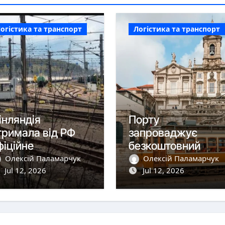
огістика та транспорт
Логістика та транспорт
інляндія
Порту
тримала від РФ
запроваджує
фіційне
безкоштовний
овідомлення про
проїзд у всьому
Олексій Паламарчук
Олексій Паламарчук
акриття
Jul 12, 2026
громадському
Jul 12, 2026
алізничних пунктів
транспорті
ропуску