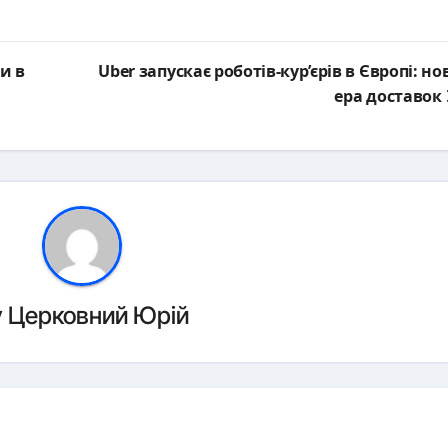
и в
Uber запускає роботів-кур’єрів в Європі: но
ера доставок
y
Церковний Юрій