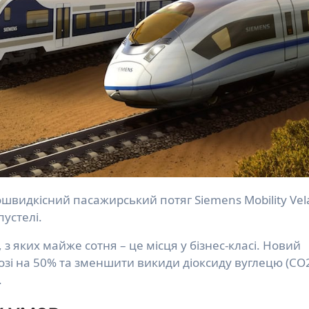
пустелі.
, з яких майже сотня – це місця у бізнес-класі. Новий
розі на 50% та зменшити викиди діоксиду вуглецю (CO
.