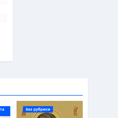
 та
Без рубрики