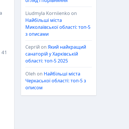
огляд і порівняння
а
Liudmyla Korniienko
on
Найбільші міста
Миколаївської області: топ-5
з описами
Сергій
on
Який найкращий
 41
санаторій у Харківській
області: топ-5 2025
Oleh
on
Найбільші міста
Черкаської області: топ-5 з
описом