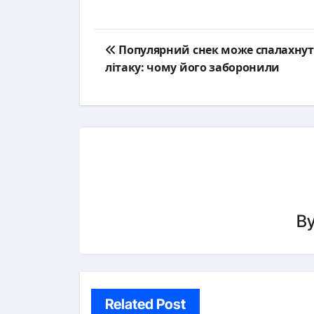
Post
Популярний снек може спалахнут
navigation
літаку: чому його заборонили
B
Related Post