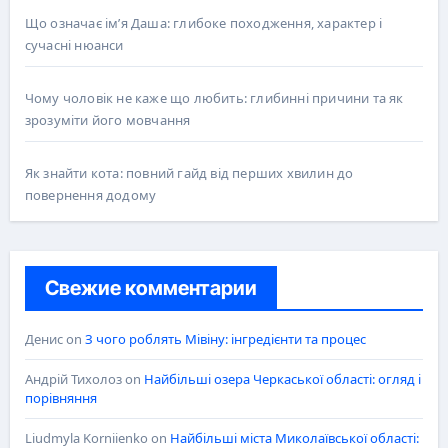
Що означає ім’я Даша: глибоке походження, характер і
сучасні нюанси
Чому чоловік не каже що любить: глибинні причини та як
зрозуміти його мовчання
Як знайти кота: повний гайд від перших хвилин до
повернення додому
Свежие комментарии
Денис
on
З чого роблять Мівіну: інгредієнти та процес
Андрій Тихолоз
on
Найбільші озера Черкаської області: огляд і
порівняння
Liudmyla Korniienko
on
Найбільші міста Миколаївської області: