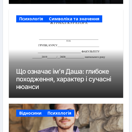
Психологія
Символіка та значення
Що означає ім’я Даша: глибоке
походження, характер і сучасні
нюанси
Відносини
Психологія