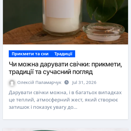
Прикмети та сни
Традиції
Чи можна дарувати свічки: прикмети,
традиції та сучасний погляд
Олексій Паламарчук
Jul 31, 2026
Дарувати свічки можна, і в багатьох випадках
це теплий, атмосферний жест, який створює
затишок і показує увагу до…