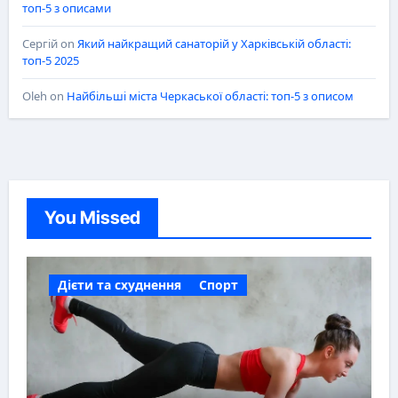
топ-5 з описами
Сергій
on
Який найкращий санаторій у Харківській області:
топ-5 2025
Oleh
on
Найбільші міста Черкаської області: топ-5 з описом
You Missed
Дієти та схуднення
Спорт