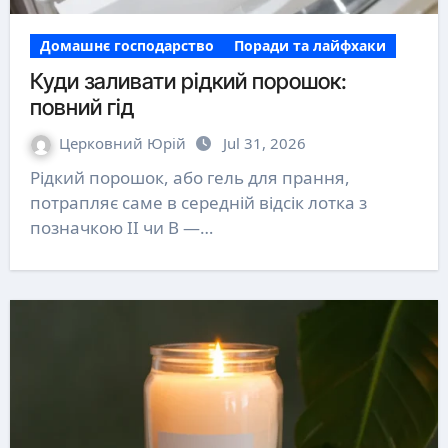
Домашнє господарство
Поради та лайфхаки
Куди заливати рідкий порошок:
повний гід
Церковний Юрій
Jul 31, 2026
Рідкий порошок, або гель для прання,
потрапляє саме в середній відсік лотка з
позначкою II чи B —…