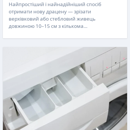
Найпростіший і найнадійніший спосіб
отримати нову драцену — зрізати
верхівковий або стебловий живець
довжиною 10–15 см з кількома…