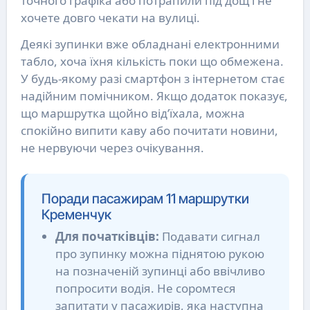
точного графіка або потрапили під дощ і не
хочете довго чекати на вулиці.
Деякі зупинки вже обладнані електронними
табло, хоча їхня кількість поки що обмежена.
У будь-якому разі смартфон з інтернетом стає
надійним помічником. Якщо додаток показує,
що маршрутка щойно від’їхала, можна
спокійно випити каву або почитати новини,
не нервуючи через очікування.
Поради пасажирам 11 маршрутки
Кременчук
Для початківців:
Подавати сигнал
про зупинку можна піднятою рукою
на позначеній зупинці або ввічливо
попросити водія. Не соромтеся
запитати у пасажирів, яка наступна