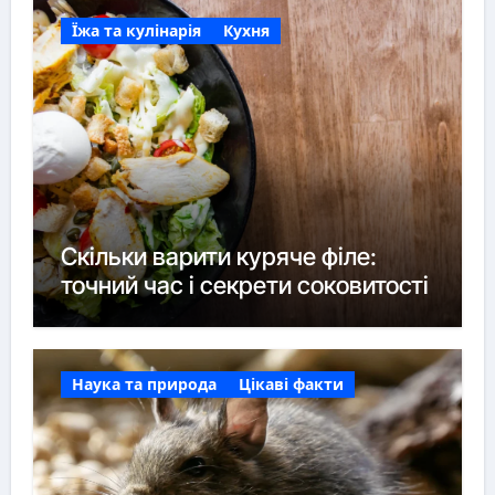
Їжа та кулінарія
Кухня
Скільки варити куряче філе:
точний час і секрети соковитості
Наука та природа
Цікаві факти