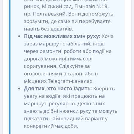
ринок, Міський сад, Гімназія №19,
пр. Полтавський. Вони допоможуть
зрозуміти, де саме ви перебуваєте
навіть без додатків.
Під час можливих змін руху:
Хоча
зараз маршрут стабільний, іноді
через ремонтні роботи або події на
дорогах можливі тимчасові
коригування. Слідкуйте за
оголошеннями в салоні або в
місцевих Telegram-каналах.
Для тих, хто часто їздить:
Зверніть
увагу на водіїв, які працюють на
маршруті регулярно. Деякі з них
знають дрібні нюанси руху та можуть
підказати найшвидший варіант у
конкретний час доби.