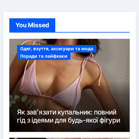
You Missed
Одяг, взуття, аксесуари та мода
Поради та лайфхаки
Як зав’язати купальник: повний
гід з ідеями для будь-якої фігури