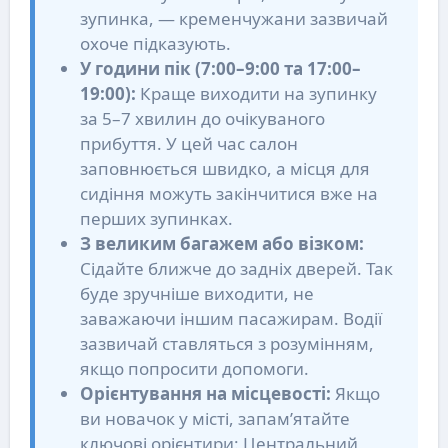
зупинка, — кременчужани зазвичай
охоче підказують.
У години пік (7:00–9:00 та 17:00–
19:00):
Краще виходити на зупинку
за 5–7 хвилин до очікуваного
прибуття. У цей час салон
заповнюється швидко, а місця для
сидіння можуть закінчитися вже на
перших зупинках.
З великим багажем або візком:
Сідайте ближче до задніх дверей. Так
буде зручніше виходити, не
заважаючи іншим пасажирам. Водії
зазвичай ставляться з розумінням,
якщо попросити допомоги.
Орієнтування на місцевості:
Якщо
ви новачок у місті, запам’ятайте
ключові орієнтири: Центральний