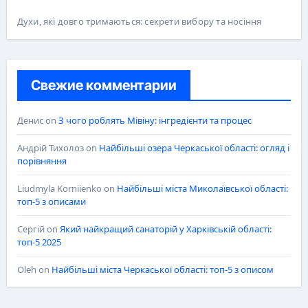
Духи, які довго тримаються: секрети вибору та носіння
Свежие комментарии
Денис
on
З чого роблять Мівіну: інгредієнти та процес
Андрій Тихолоз
on
Найбільші озера Черкаської області: огляд і
порівняння
Liudmyla Korniienko
on
Найбільші міста Миколаївської області:
топ-5 з описами
Сергій
on
Який найкращий санаторій у Харківській області:
топ-5 2025
Oleh
on
Найбільші міста Черкаської області: топ-5 з описом