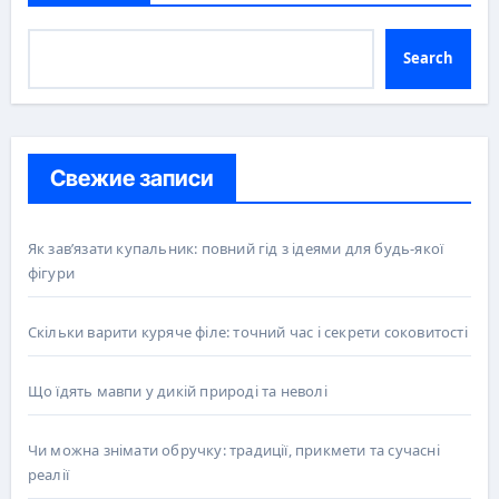
Search
Свежие записи
Як зав’язати купальник: повний гід з ідеями для будь-якої
фігури
Скільки варити куряче філе: точний час і секрети соковитості
Що їдять мавпи у дикій природі та неволі
Чи можна знімати обручку: традиції, прикмети та сучасні
реалії