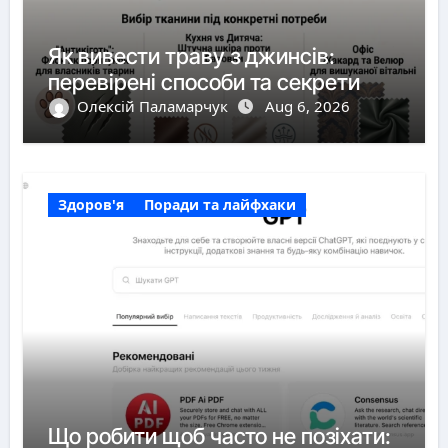
Як вивести траву з джинсів:
перевірені способи та секрети
Олексій Паламарчук
Aug 6, 2026
Здоров'я
Поради та лайфхаки
Що робити щоб часто не позіхати: