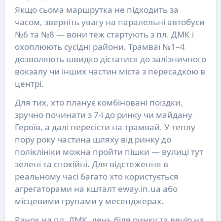
Якщо сьома маршрутка не підходить за
часом, зверніть увагу на паралельні автобуси
№6 та №8 — вони теж стартують з пл. ДМК і
охоплюють сусідні райони. Трамваї №1–4
дозволяють швидко дістатися до залізничного
вокзалу чи інших частин міста з пересадкою в
центрі.
Для тих, хто планує комбіновані поїздки,
зручно починати з 7-ї до ринку чи майдану
Героїв, а далі пересісти на трамвай. У теплу
пору року частина шляху від ринку до
поліклініки можна пройти пішки — вулиці тут
зелені та спокійні. Для відстеження в
реальному часі багато хто користується
агрегаторами на кшталт eway.in.ua або
місцевими групами у месенджерах.
Ранок на пл. ДМК, день біля ринку та вечір на