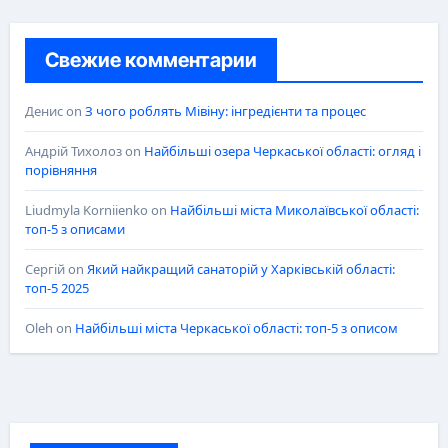
Свежие комментарии
Денис
on
З чого роблять Мівіну: інгредієнти та процес
Андрій Тихолоз
on
Найбільші озера Черкаської області: огляд і
порівняння
Liudmyla Korniienko
on
Найбільші міста Миколаївської області:
топ-5 з описами
Сергій
on
Який найкращий санаторій у Харківській області:
топ-5 2025
Oleh
on
Найбільші міста Черкаської області: топ-5 з описом