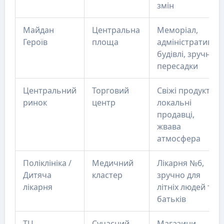
змін
Майдан
Центральна
Меморіал,
Героїв
площа
адміністративні
будівлі, зручні
пересадки
Центральний
Торговий
Свіжі продукти,
ринок
центр
локальні
продавці,
жвава
атмосфера
Поліклініка /
Медичний
Лікарня №6,
Дитяча
кластер
зручно для
лікарня
літніх людей та
батьків
ТЦ
Сучасний
Магазини,