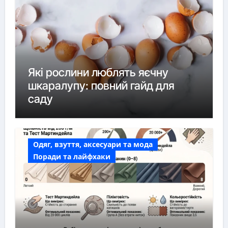
Які рослини люблять яєчну
шкаралупу: повний гайд для
саду
Одяг, взуття, аксесуари та мода
Поради та лайфхаки