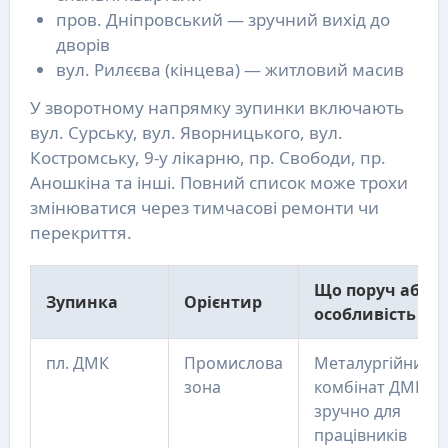
пров. Дніпровський — зручний вихід до
дворів
вул. Рилєєва (кінцева) — житловий масив
У зворотному напрямку зупинки включають
вул. Сурську, вул. Яворницького, вул.
Костромську, 9-у лікарню, пр. Свободи, пр.
Аношкіна та інші. Повний список може трохи
змінюватися через тимчасові ремонти чи
перекриття.
Що поруч або
Зупинка
Орієнтир
особливість
пл. ДМК
Промислова
Металургійний
зона
комбінат ДМК,
зручно для
працівників