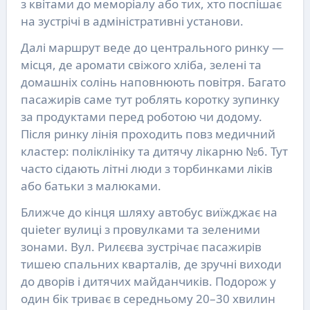
з квітами до меморіалу або тих, хто поспішає
на зустрічі в адміністративні установи.
Далі маршрут веде до центрального ринку —
місця, де аромати свіжого хліба, зелені та
домашніх солінь наповнюють повітря. Багато
пасажирів саме тут роблять коротку зупинку
за продуктами перед роботою чи додому.
Після ринку лінія проходить повз медичний
кластер: поліклініку та дитячу лікарню №6. Тут
часто сідають літні люди з торбинками ліків
або батьки з малюками.
Ближче до кінця шляху автобус виїжджає на
quieter вулиці з провулками та зеленими
зонами. Вул. Рилєєва зустрічає пасажирів
тишею спальних кварталів, де зручні виходи
до дворів і дитячих майданчиків. Подорож у
один бік триває в середньому 20–30 хвилин