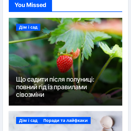
You Missed
Дім і сад
Що садити після полуниці:
повний гід із правилами
сівозміни
Дім і сад
Поради та лайфхаки