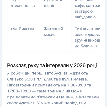
«Технополіс»
шопінг
кафе, контраст
зі старою
забудовою
вул. Рилєєва
Житловий
Тихі квартали,
масив
зелені двори,
зручні виходи
до будинків
Розклад руху та інтервали у 2026 році
У робочі дні перші автобуси виїжджають
близько 5:30 з пл. ДМК та з вул. Рилєєва.
Пікові години припадають на 7:00–9:00 та
17:00–19:00 — саме тоді на лінії може
працювати до п’яти-семи машин, а інтервали
скорочуються. У міжпіковий період та у