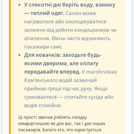
У спекотні дні беріть воду, взимку
— теплий одяг.
Салон може
нагріватися або охолоджуватися
залежно від роботи кондиціонера чи
опалення. Вікна часто відчиняють
пасажири самі.
Для новачків: заходьте будь-
якими дверима, але оплату
передавайте вперед.
У marshrutках
Кам’янського водій зазвичай
приймає гроші під час руху. Якщо
сумніваєтеся — спитайте сусіда або
водія спокійно.
Ці прості звички роблять поїздку
комфортнішою як для вас, так і для інших
пасажирів. Багато хто, хто користується