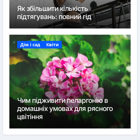
Як збільшити кількість
підтягувань: повний гід
Дім і сад
Квіти
Чим підживити пеларгонію в
домашніх умовах для рясного
цвітіння