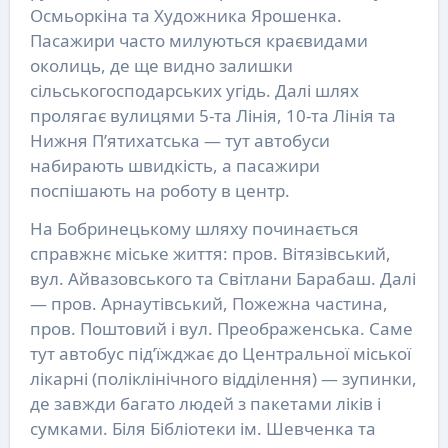
Осмьоркіна та Художника Ярошенка.
Пасажири часто милуються краєвидами
околиць, де ще видно залишки
сільськогосподарських угідь. Далі шлях
пролягає вулицями 5-та Лінія, 10-та Лінія та
Нижня П’ятихатська — тут автобуси
набирають швидкість, а пасажири
поспішають на роботу в центр.
На Бобринецькому шляху починається
справжнє міське життя: пров. Вітязівський,
вул. Айвазовського та Світлани Барабаш. Далі
— пров. Арнаутівський, Пожежна частина,
пров. Поштовий і вул. Преображенська. Саме
тут автобус під’їжджає до Центральної міської
лікарні (поліклінічного відділення) — зупинки,
де завжди багато людей з пакетами ліків і
сумками. Біля Бібліотеки ім. Шевченка та