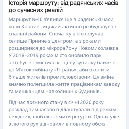
Історія маршруту: від радянських часів
до сучасних реалій
Маршрут №46 з’явився ще в радянські часи,
коли Кропивницький активно розбудовував
спальні райони. Спочатку він сполучав
селище Гірниче з центром, а з роками
розширився до мікрорайону Новомиколаївка.
У 2018–2019 роках місто оновило парк
автобусів і змістило кінцеву зупинку ближче
до М’ясокомбінату «Ятрань», аби охопити
більше жителів промислової зони. Ця зміна
значно полегшила життя працівникам заводу
та мешканцям навколишніх будинків.
Під час воєнного стану в січні 2026 року
розклад тимчасово підлаштували під режим
вихідних, щоб економити ресурси. Однак уже
з лютого рух відновили в повному обсязі.