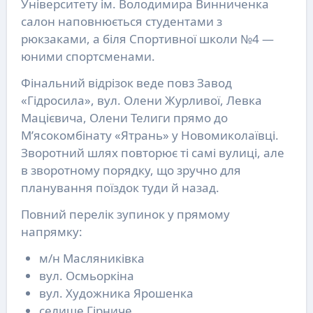
Університету ім. Володимира Винниченка
салон наповнюється студентами з
рюкзаками, а біля Спортивної школи №4 —
юними спортсменами.
Фінальний відрізок веде повз Завод
«Гідросила», вул. Олени Журливої, Левка
Мацієвича, Олени Телиги прямо до
М’ясокомбінату «Ятрань» у Новомиколаївці.
Зворотний шлях повторює ті самі вулиці, але
в зворотному порядку, що зручно для
планування поїздок туди й назад.
Повний перелік зупинок у прямому
напрямку:
м/н Масляниківка
вул. Осмьоркіна
вул. Художника Ярошенка
селище Гірниче