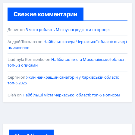
Свежие комментарии
Денис
on
З чого роблять Мівіну: інгредієнти та процес
Андрій Тихолоз
on
Найбільші озера Черкаської області: огляд і
порівняння
Liudmyla Korniienko
on
Найбільші міста Миколаївської області:
топ-5 з описами
Сергій
on
Який найкращий санаторій у Харківській області:
топ-5 2025
Oleh
on
Найбільші міста Черкаської області: топ-5 з описом