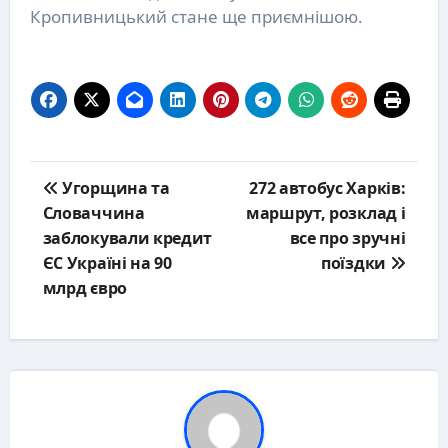
Кропивницький стане ще приємнішою.
Post
Угорщина та
272 автобус Харків:
navigation
Словаччина
маршрут, розклад і
заблокували кредит
все про зручні
ЄС Україні на 90
поїздки
млрд євро