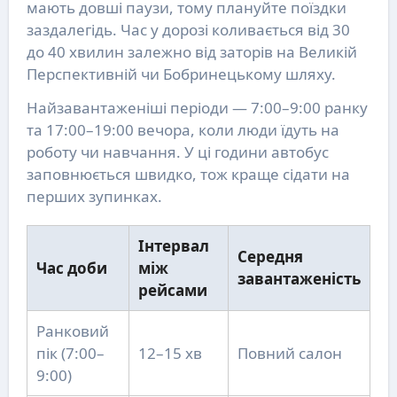
мають довші паузи, тому плануйте поїздки
заздалегідь. Час у дорозі коливається від 30
до 40 хвилин залежно від заторів на Великій
Перспективній чи Бобринецькому шляху.
Найзавантаженіші періоди — 7:00–9:00 ранку
та 17:00–19:00 вечора, коли люди їдуть на
роботу чи навчання. У ці години автобус
заповнюється швидко, тож краще сідати на
перших зупинках.
Інтервал
Середня
Час доби
між
завантаженість
рейсами
Ранковий
пік (7:00–
12–15 хв
Повний салон
9:00)