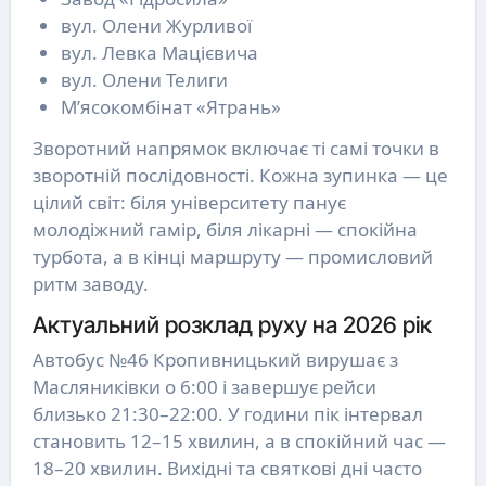
вул. Олени Журливої
вул. Левка Мацієвича
вул. Олени Телиги
М’ясокомбінат «Ятрань»
Зворотний напрямок включає ті самі точки в
зворотній послідовності. Кожна зупинка — це
цілий світ: біля університету панує
молодіжний гамір, біля лікарні — спокійна
турбота, а в кінці маршруту — промисловий
ритм заводу.
Актуальний розклад руху на 2026 рік
Автобус №46 Кропивницький вирушає з
Масляниківки о 6:00 і завершує рейси
близько 21:30–22:00. У години пік інтервал
становить 12–15 хвилин, а в спокійний час —
18–20 хвилин. Вихідні та святкові дні часто