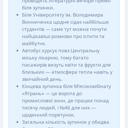
проводять літературні вечори прямо
біля зупинки.
Біля Університету ім. Володимира
Винниченка щодня сідає найбільше
студентів — саме тут можна почути
найцікавіші розмови про іспити та
майбутнє.
Автобус курсує повз Центральну
міську лікарню, тому багато
пасажирів везуть квіти та фрукти для
близьких — атмосфера тепла навіть у
звичайний день.
Кінцева зупинка біля М’ясокомбінату
«Ятрань» — це ворота до
промислової зони, де працює понад
тисячу людей, і №46 для них —
щоденний порятунок.
Загальна кількість зупинок у обидва