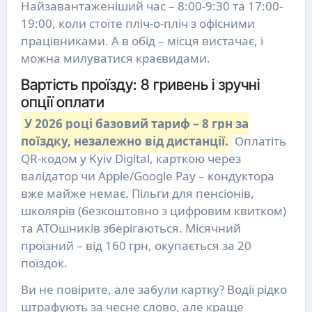
Найзавантаженіший час – 8:00-9:30 та 17:00-
19:00, коли стоїте пліч-о-пліч з офісними
працівниками. А в обід – місця вистачає, і
можна милуватися краєвидами.
Вартість проїзду: 8 гривень і зручні
опції оплати
У 2026 році базовий тариф – 8 грн за
поїздку, незалежно від дистанції.
Оплатіть
QR-кодом у Kyiv Digital, карткою через
валідатор чи Apple/Google Pay – кондуктора
вже майже немає. Пільги для пенсіонів,
школярів (безкоштовно з цифровим квитком)
та АТОшників зберігаються. Місячний
проїзний – від 160 грн, окупається за 20
поїздок.
Ви не повірите, але забули картку? Водії рідко
штрафують за чесне слово, але краще