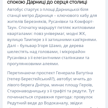
спокою Дарниці до серця столиці
Автобус стартує з площі Дарницької біля
станції метро Дарниця – ключового хабу для
жителів Березняків, Русанівки та Комфорт-
Таун. Спочатку маршрут петляє житловими
кварталами: повз універмаг, модні ЖК,
вулицю Тампере з її затишними кав’ярнями.
Далі – бульвар Ігоря Шамо, де дерева
шелестять над головами, і мікрорайон
Русанівка з її елегантними сталінками та
прогулянковими алеями.
Перетинаючи проспект Генерала Ватутіна
(тепер Берестейський?), автобус мчить до
лівого берега Дніпра, минає площу Героїв,
Старонаводницьку з її графіті та редути. Тут
починається справжня пригода: провулок
Редутний веде до Водоканалу, звідки