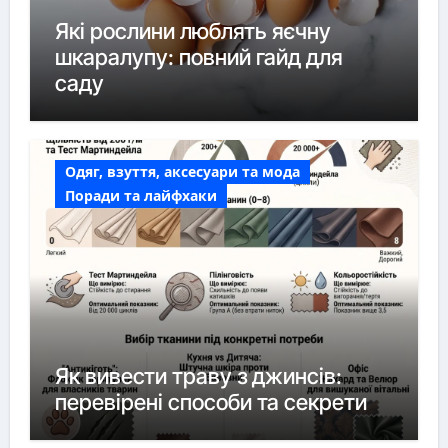
Які рослини люблять яєчну
шкаралупу: повний гайд для
саду
Одяг, взуття, аксесуари та мода
Поради та лайфхаки
Як вивести траву з джинсів:
перевірені способи та секрети