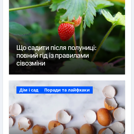
Що садити після полуниці:
повний гід із правилами
сівозміни
Дім і сад
Поради та лайфхаки