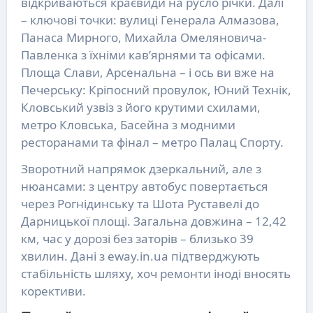
відкриваються краєвиди на русло річки. Далі
– ключові точки: вулиці Генерала Алмазова,
Панаса Мирного, Михайла Омеляновича-
Павленка з їхніми кав’ярнями та офісами.
Площа Слави, Арсенальна – і ось ви вже на
Печерську: Кріпосний провулок, Юний Технік,
Кловський узвіз з його крутими схилами,
метро Кловська, Басейна з модними
ресторанами та фінал – метро Палац Спорту.
Зворотний напрямок дзеркальний, але з
нюансами: з центру автобус повертається
через Рогнідинську та Шота Руставелі до
Дарницької площі. Загальна довжина – 12,42
км, час у дорозі без заторів – близько 39
хвилин. Дані з eway.in.ua підтверджують
стабільність шляху, хоч ремонти іноді вносять
корективи.