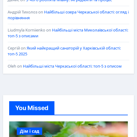
Андрій Тихолоз
on
Найбільші озера Черкаської області: огляд і
порівняння
Liudmyla Korniienko
on
Найбільші міста Миколаївської області:
топ-5 з описами
Сергій
on
Який найкращий санаторій у Харківській області:
топ-5 2025
Oleh
on
Найбільші міста Черкаської області: топ-5 з описом
You Missed
Дім і сад