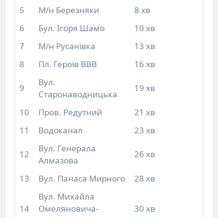
5
М/н Березняки
8 хв
6
Бул. Ігоря Шамо
10 хв
7
М/н Русанівка
13 хв
8
Пл. Героїв ВВВ
16 хв
Вул.
9
19 хв
Старонаводницька
10
Пров. Редутний
21 хв
11
Водоканал
23 хв
Вул. Генерала
12
26 хв
Алмазова
13
Вул. Панаса Мирного
28 хв
Вул. Михайла
14
Омеляновича-
30 хв