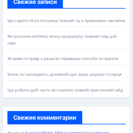
Свежие записи
Що садити після полуниці: повний гід із правилами сівозміни
Які рослини люблять яєчну шкаралупу: повний гайд для
саду
Як вивести траву з джинсів: перевірені способи та секрети
Ікони, які захищають: духовний щит дому, родини та серця
Що робити щоб часто не позіхати: повний практичний гайд
Свежие комментарии
Денис
on
З чого роблять Мівіну: інгредієнти та процес