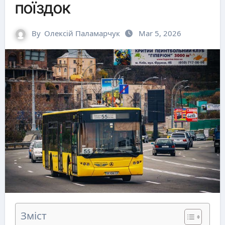
поїздок
By
Олексій Паламарчук
Mar 5, 2026
Зміст