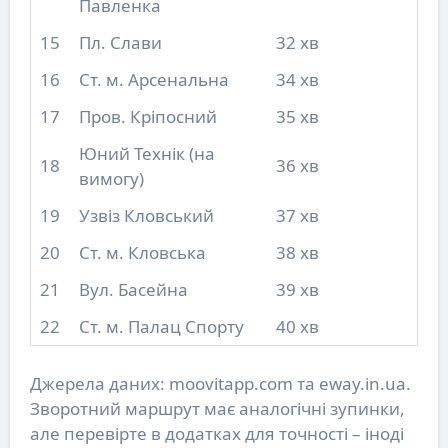
Павленка
15
Пл. Слави
32 хв
16
Ст. м. Арсенальна
34 хв
17
Пров. Кріпосний
35 хв
Юний Технік (на
18
36 хв
вимогу)
19
Узвіз Кловський
37 хв
20
Ст. м. Кловська
38 хв
21
Вул. Басейна
39 хв
22
Ст. м. Палац Спорту
40 хв
Джерела даних: moovitapp.com та eway.in.ua.
Зворотний маршрут має аналогічні зупинки,
але перевірте в додатках для точності – іноді