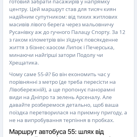
готовий забрати пасажирів у напрямку
центру. Цей маршрут став для тисяч киян
надійним супутником: від тихих житлових
масивів лівого берега через мальовничу
Русанівку аж до гучного Палацу Спорту. За 12
з гаком кілометрів він з’єднує повсякденне
життя з бізнес-хаосом Липок і Печерська,
минаючи найгірші затори Подолу чи
Хрещатика.
Чому саме 55-й? Бо він економить час у
порівнянні з метро (де треба пересісти на
Лівобережній), а ще пропонує панорамні
види на Дніпро та зелень Арсеналу. Але
давайте розберемося детально, щоб ваша
поїздка перетворилася на приємну пригоду, а
не на випробування терпіння в пробках.
Маршрут автобуса 55: шлях від