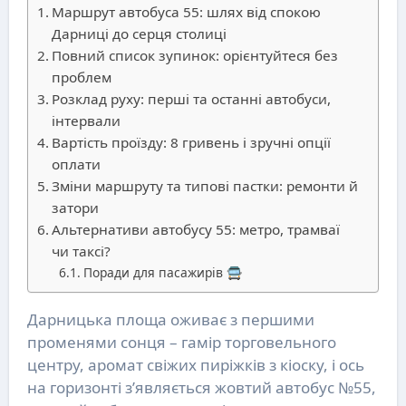
Маршрут автобуса 55: шлях від спокою
Дарниці до серця столиці
Повний список зупинок: орієнтуйтеся без
проблем
Розклад руху: перші та останні автобуси,
інтервали
Вартість проїзду: 8 гривень і зручні опції
оплати
Зміни маршруту та типові пастки: ремонти й
затори
Альтернативи автобусу 55: метро, трамваї
чи таксі?
Поради для пасажирів 🚍
Дарницька площа оживає з першими
променями сонця – гамір торговельного
центру, аромат свіжих пиріжків з кіоску, і ось
на горизонті з’являється жовтий автобус №55,