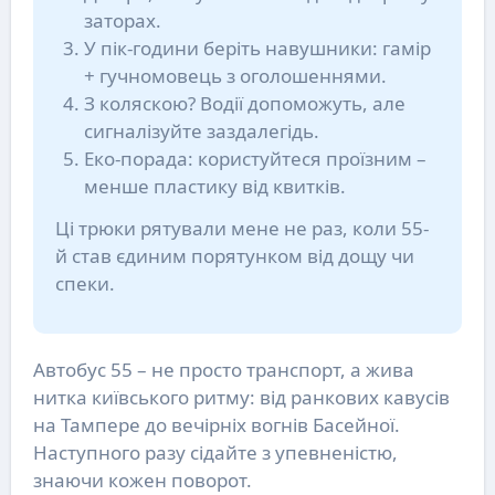
заторах.
У пік-години беріть навушники: гамір
+ гучномовець з оголошеннями.
З коляскою? Водії допоможуть, але
сигналізуйте заздалегідь.
Еко-порада: користуйтеся проїзним –
менше пластику від квитків.
Ці трюки рятували мене не раз, коли 55-
й став єдиним порятунком від дощу чи
спеки.
Автобус 55 – не просто транспорт, а жива
нитка київського ритму: від ранкових кавусів
на Тампере до вечірніх вогнів Басейної.
Наступного разу сідайте з упевненістю,
знаючи кожен поворот.