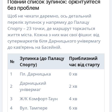
Повний список зупинок: орієнтуйтеся
без проблем
Щоб не чекати даремно, ось детальний
перелік зупинок у напрямку до Палацу
Спорту – 23 точки, де маршрут торкається
життя міста. Кожна з них має свої фішки: від
супермаркетів біля Дарницького універмагу
до кав’ярень на Басейній.
Зупинка (до Палацу
Приблизний
№
Спорту)
час від старту
1
Пл. Дарницька
0 хв
Дарницький
2
2 хв
універмаг
3
Ж/К Комфорт-Таун
4 хв
4
Вул. Тампере
6 хв