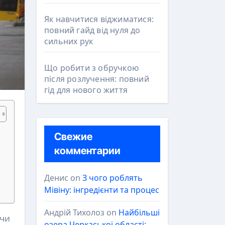
Як навчитися віджиматися:
повний гайд від нуля до
сильних рук
Що робити з обручкою
після розлучення: повний
гід для нового життя
Свежие
комментарии
Денис
on
З чого роблять
Мівіну: інгредієнти та процес
Андрій Тихолоз
on
Найбільші
озера Черкаської області: