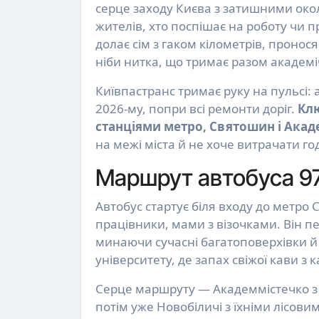
серце заходу Києва з затишними око
жителів, хто поспішає на роботу чи п
долає сім з гаком кілометрів, пронося
ніби нитка, що тримає разом академ
Київпастранс тримає руку на пульсі: 
2026-му, попри всі ремонти доріг.
Клю
станціями метро, Святошин і Акад
на межі міста й не хоче витрачати г
Маршрут автобуса 97
Автобус стартує біля входу до метро
працівники, мами з візочками. Він п
минаючи сучасні багатоповерхівки й
університету, де запах свіжої кави з
Серце маршруту — Академмістечко з 
потім уже Новобіличі з їхніми лісов