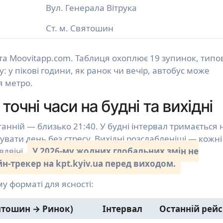
Вул. Генерала Вітрука
Ст. м. Святошин
та Moovitapp.com. Таблиця охоплює 19 зупинок, типо
: у пікові години, як ранок чи вечір, автобус може
я метро.
точні часи на будні та вихідні
анній — близько 21:40. У будні інтервал тримається 
увати день без стресу. Вихідні розслабленіші — кожні
вдвічі.
У 2026-му жодних глобальних змін не
н-трекер на kpt.kyiv.ua перед виходом.
у форматі для ясності:
ятошин → Ринок)
Інтервал
Останній рейс