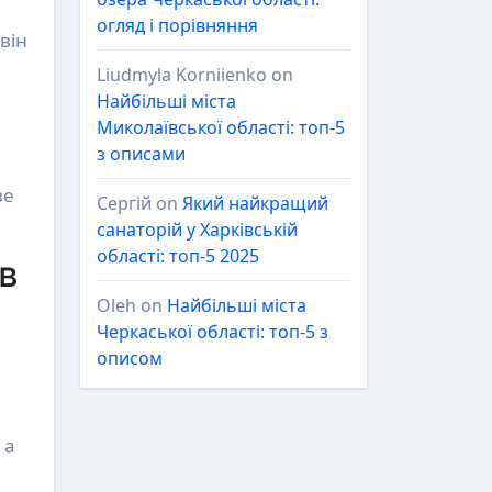
огляд і порівняння
він
Liudmyla Korniienko
on
Найбільші міста
Миколаївської області: топ-5
з описами
ве
Сергій
on
Який найкращий
санаторій у Харківській
області: топ-5 2025
ів
Oleh
on
Найбільші міста
Черкаської області: топ-5 з
описом
 а