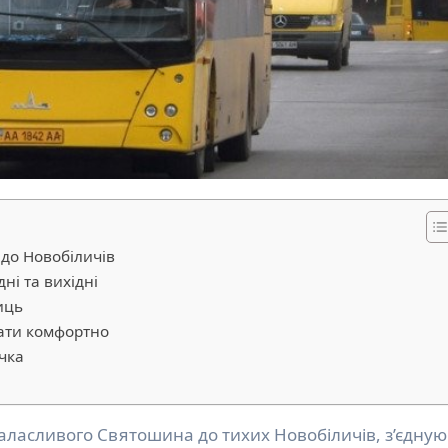
 до Новобіличів
ні та вихідні
иць
ати комфортно
чка