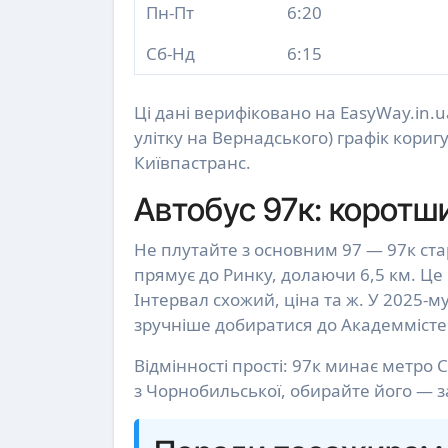
Пн-Пт
6:20
Сб-Нд
6:15
Ці дані верифіковано на EasyWay.in.u
улітку на Вернадського) графік кори
Київпастранс.
Автобус 97к: коротш
Не плутайте з основним 97 — 97к ста
прямує до Ринку, долаючи 6,5 км. Це 
Інтервал схожий, ціна та ж. У 2025
зручніше добиратися до Академмісте
Відмінності прості: 97к минає метро
з Чорнобильської, обирайте його — 