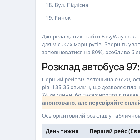
18. Вул. Підлісна
19. Ринок
Джерела даних: сайти EasyWay.in.ua 
для міських маршрутів. Зверніть увагу
заповнюватися на 80%, особливо біл
Розклад автобуса 97: 
Перший рейс зі Святошина о 6:20, ост
рівні 35-36 хвилин, що дозволяє план
74 хвилини, бо пасажиропотік падає 
анонсовано, але перевіряйте онлай
Ось орієнтовний розклад у табличном
День тижня
Перший рейс (Св