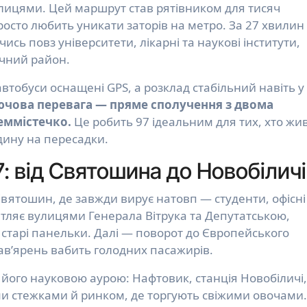
лицями. Цей маршрут став рятівником для тисяч
росто любить уникати заторів на метро. За 27 хвилин 
чись повз університети, лікарні та наукові інститути,
ічний район.
автобуси оснащені GPS, а розклад стабільний навіть у
чова перевага — пряме сполучення з двома
еммістечко.
Це робить 97 ідеальним для тих, хто жи
одину на пересадки.
: від Святошина до Новобілич
 Святошин, де завжди вирує натовп — студенти, офісні
етляє вулицями Генерала Вітрука та Депутатською,
 старі панельки. Далі — поворот до Європейського
 кав’ярень вабить голодних пасажирів.
його науковою аурою: Нафтовик, станція Новобіличі,
ими стежками й ринком, де торгують свіжими овочами.