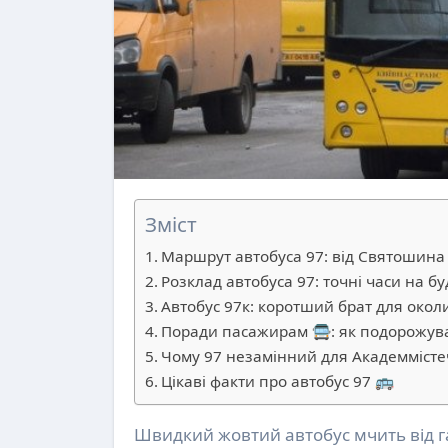
Зміст
Маршрут автобуса 97: від Святошина
Розклад автобуса 97: точні часи на буд
Автобус 97к: коротший брат для окол
Поради пасажирам 🚍: як подорожув
Чому 97 незамінний для Академмісте
Цікаві факти про автобус 97 🚌
Швидкий жовтий автобус мчить від галасливого Святошина до тихих Новобіличів, з’єднуючи