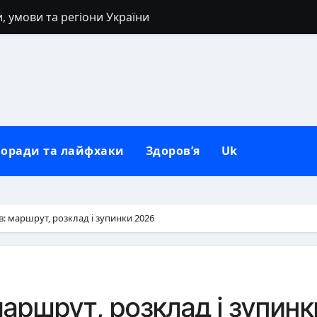
, умови та регіони України
 40 років: заборони, прикмети та розумні альтернативи
: повний гайд від нуля до сильних рук
сля розлучення: повний гід для нового життя
погляд на природу зла в людині
оради та лайфхаки
Здоров’я
Uk
негативу: повний практичний гайд
коворідку до використання: повний гайд від А до Я
 механізм психіки і тіла
в: маршрут, розклад і зупинки 2026
ля рота вдома
иси обличчя, регіональні відмінності та етнічна мозаїка
маршрут, розклад і зупинк