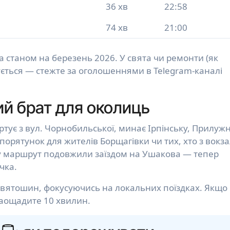
36 хв
22:58
74 хв
21:00
a станом на березень 2026. У свята чи ремонти (як
гується — стежте за оголошеннями в Telegram-каналі
ий брат для околиць
ртує з вул. Чорнобильської, минає Ірпінську, Прилужн
порятунок для жителів Борщагівки чи тих, хто з вокза
-му маршрут подовжили заїздом на Ушакова — тепер
чка.
 Святошин, фокусуючись на локальних поїздках. Якщо
заощадите 10 хвилин.