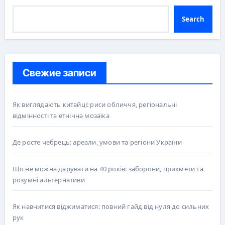
Search
Свежие записи
Як виглядають китайці: риси обличчя, регіональні
відмінності та етнічна мозаїка
Де росте чебрець: ареали, умови та регіони України
Що не можна дарувати на 40 років: заборони, прикмети та
розумні альтернативи
Як навчитися віджиматися: повний гайд від нуля до сильних
рук