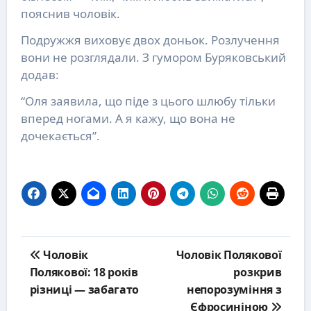
пояснив чоловік.
Подружжя виховує двох доньок. Розлучення
вони не розглядали. З гумором Буряковський
додав:
“Оля заявила, що піде з цього шлюбу тільки
вперед ногами. А я кажу, що вона не
дочекається”.
Post
Чоловік
Чоловік Полякової
navigation
Полякової: 18 років
розкрив
різниці — забагато
непорозуміння з
Єфросиніною