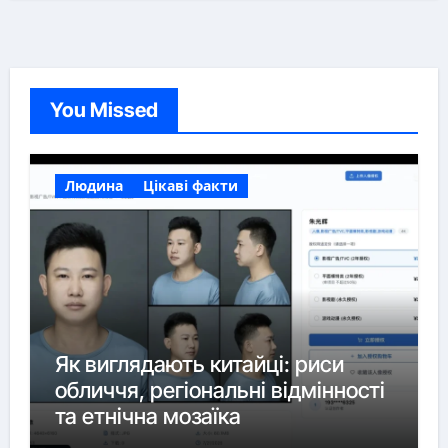
You Missed
Людина
Цікаві факти
Як виглядають китайці: риси
обличчя, регіональні відмінності
та етнічна мозаїка