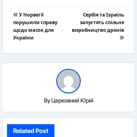
Post
У Норвегії
Сербія та Ізраїль
navigation
порушили справу
запустять спільне
щодо масок для
виробництво дронів
України
By
Церковний Юрій
Related Post