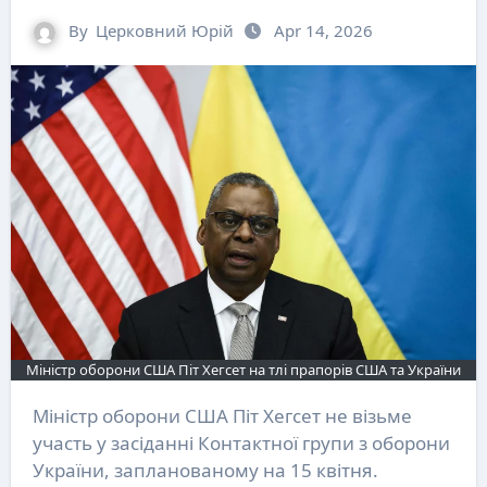
By
Церковний Юрій
Apr 14, 2026
Міністр оборони США Піт Хегсет на тлі прапорів США та України
Міністр оборони США Піт Хегсет не візьме
участь у засіданні Контактної групи з оборони
України, запланованому на 15 квітня.