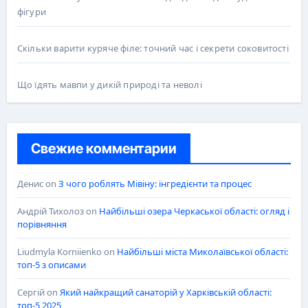
фігури
Скільки варити куряче філе: точний час і секрети соковитості
Що їдять мавпи у дикій природі та неволі
Свежие комментарии
Денис
on
З чого роблять Мівіну: інгредієнти та процес
Андрій Тихолоз
on
Найбільші озера Черкаської області: огляд і
порівняння
Liudmyla Korniienko
on
Найбільші міста Миколаївської області:
топ-5 з описами
Сергій
on
Який найкращий санаторій у Харківській області:
топ-5 2025