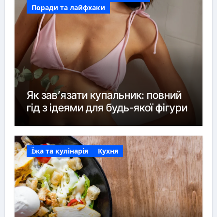
Поради та лайфхаки
Як зав’язати купальник: повний
гід з ідеями для будь-якої фігури
Їжа та кулінарія
Кухня