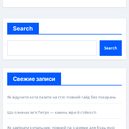
Search
Search
Свежие записи
Як відучити кота лазити на стіл: повний гайд без покарань
Що означає ім’я Петро — камінь віри й стійкості
Як зав’язати купальник: повний гід з ідеями для будь-якої