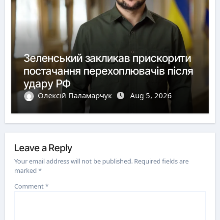
Зеленський закликав прискорити
постачання перехоплювачів після
удару РФ
Олексій Паламарчук
Aug 5, 2026
Leave a Reply
Your email address will not be published.
Required fields are
marked
*
Comment
*