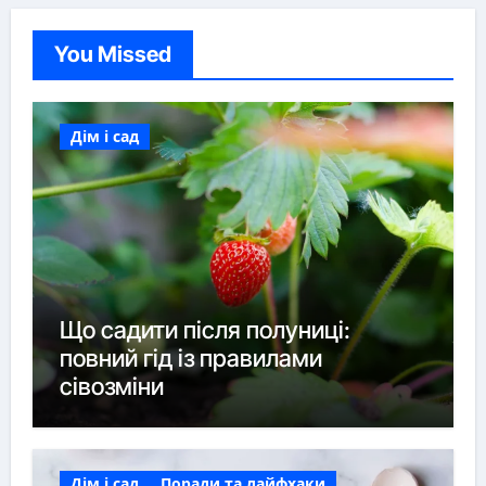
You Missed
Дім і сад
Що садити після полуниці:
повний гід із правилами
сівозміни
Дім і сад
Поради та лайфхаки