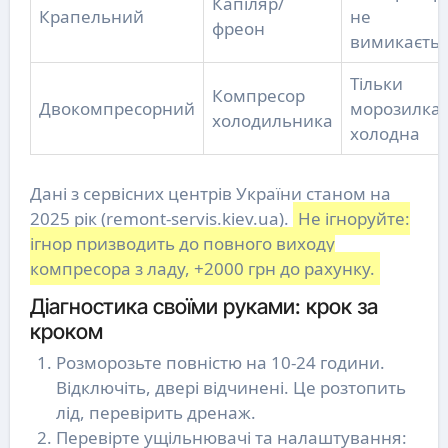
Капіляр/
Крапельний
не
фреон
вимикаєтьс
Тільки
Компресор
Двокомпресорний
морозилка
холодильника
холодна
Дані з сервісних центрів України станом на
2025 рік (remont-servis.kiev.ua).
Не ігноруйте:
ігнор призводить до повного виходу
компресора з ладу, +2000 грн до рахунку.
Діагностика своїми руками: крок за
кроком
Розморозьте повністю на 10-24 години.
Відключіть, двері відчинені. Це розтопить
лід, перевірить дренаж.
Перевірте ущільнювачі та налаштування: