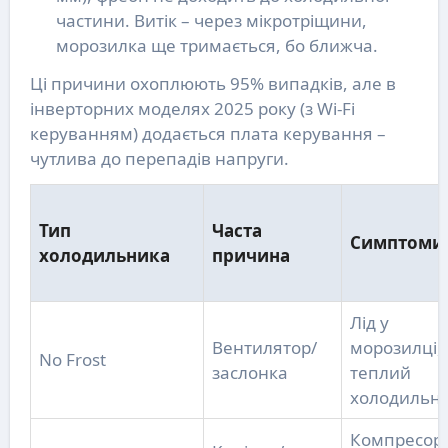
частини. Витік – через мікротріщини,
морозилка ще тримається, бо ближча.
Ці причини охоплюють 95% випадків, але в
інверторних моделях 2025 року (з Wi-Fi
керуванням) додається плата керування –
чутлива до перепадів напруги.
Тип
Часта
Симптоми
холодильника
причина
Лід у
Вентилятор/
морозилці,
No Frost
заслонка
теплий
холодильн
Компресор