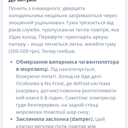
Почніть з очевидного: дверцята
холодильника нещільно закриваються через
зношений ущільнювач. Гума тріскається від
років служби, пропускаючи тепле повітря, яке
з’їдає холод. Перевірте: прикладіть аркуш
паперу – якщо тягнеться легко, міняйте гуму
(200-500 грн). Тепер глибше.
Обмерзання випарника чи вентилятора
в морозилці.
Лід накопичується,
блокуючи лопаті. Холод не йде далі.
Особливо в No Frost, де defrost-система
(нагрівач, датчик) повинна розтоплювати
іній кожні 6-8 годин. Симптом: компресор
гуде безперервно, на задній стінці
морозилки
товстий шар снігу
.
Заклинила заслонка (damper).
Цей
клапан регулює потік повітря між