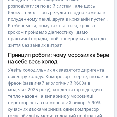
розподілятися по всій системі, але щось
блокує шлях – і ось результат: одна камера в
полуденному пеклі, друга в крижаній пустелі.
Розберемося, чому так стається, крок за
кроком пройдемо діагностику і дамо
практичні поради, щоб повернути апарат до
життя без зайвих витрат.
Принцип роботи: чому морозилка бере
на себе весь холод
Уявіть холодильник як завзятого диригента
оркестру холоду. Компресор – серце, що качає
фреон (зазвичай екологічний R600a в
моделях 2025 року), конденсатор відводить
тепло назовні, а випарник у морозилці
перетворює газ на морозний вихор. У 90%
сучасних двокамерників один компресор
годує обидві камери: холодний повітряний