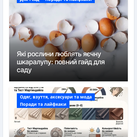
Які рослини люблять яєчну
шкаралупу: повний гайд для
саду
Одяг, взуття, аксесуари та мода
Поради та лайфхаки