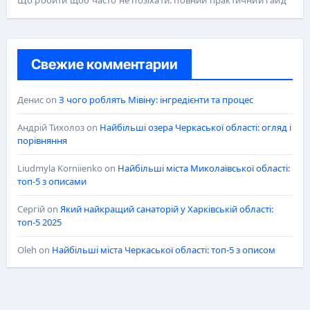
Що робити щоб часто не позіхати: повний практичний гайд
Свежие комментарии
Денис
on
З чого роблять Мівіну: інгредієнти та процес
Андрій Тихолоз
on
Найбільші озера Черкаської області: огляд і
порівняння
Liudmyla Korniienko
on
Найбільші міста Миколаївської області:
топ-5 з описами
Сергій
on
Який найкращий санаторій у Харківській області:
топ-5 2025
Oleh
on
Найбільші міста Черкаської області: топ-5 з описом