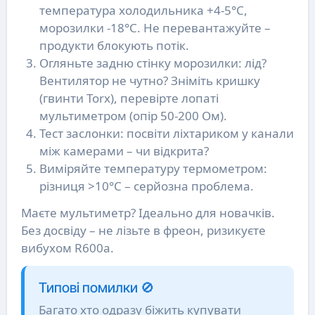
температура холодильника +4-5°C,
морозилки -18°C. Не перевантажуйте –
продукти блокують потік.
Огляньте задню стінку морозилки: лід?
Вентилятор не чутно? Зніміть кришку
(гвинти Torx), перевірте лопаті
мультиметром (опір 50-200 Ом).
Тест заслонки: посвіти ліхтариком у канали
між камерами – чи відкрита?
Виміряйте температуру термометром:
різниця >10°C – серйозна проблема.
Маєте мультиметр? Ідеально для новачків.
Без досвіду – не лізьте в фреон, ризикуєте
вибухом R600a.
Типові помилки 🚫
Багато хто одразу біжить купувати