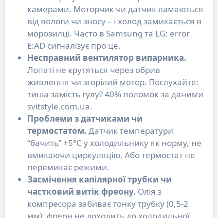
камерами. Моторчик чи датчик ламаються
від вологи чи зносу – і холод замикається в
морозилці. Часто в Samsung та LG: error
E:AD сигналізує про це.
Несправний вентилятор випарника.
Лопаті не крутяться через обрив
живлення чи згорілий мотор. Послухайте:
тиша замість гулу? 40% поломок за даними
svitstyle.com.ua.
Проблеми з датчиками чи
термостатом.
Датчик температури
“бачить” +5°C у холодильнику як норму, не
вмикаючи циркуляцію. Або термостат не
перемикає режими.
Засмічення капілярної трубки чи
частковий витік фреону.
Олія з
компресора забиває тонку трубку (0,5-2
мм), фреон не доходить до холодильної