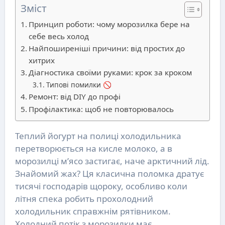
Зміст
Принцип роботи: чому морозилка бере на
себе весь холод
Найпоширеніші причини: від простих до
хитрих
Діагностика своїми руками: крок за кроком
Типові помилки 🚫
Ремонт: від DIY до профі
Профілактика: щоб не повторювалось
Теплий йогурт на полиці холодильника
перетворюється на кисле молоко, а в
морозилці м’ясо застигає, наче арктичний лід.
Знайомий жах? Ця класична поломка дратує
тисячі господарів щороку, особливо коли
літня спека робить прохолодний
холодильник справжнім рятівником.
Холодний потік з морозилки має