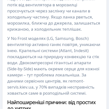
потік від вентилятора в морозилці
просочується через заслінку чи канали в
холодильну частину. Якщо ланка рветься,
морозилка, ближча до джерела, залишається
крижаною, а холодильник теплішає.
У No Frost моделях (LG, Samsung, Bosch)
вентилятор активно ганяє повітря, уникаючи
інею. Крапельні системи (Atlant, Indesit)
покладаються на природну конвекцію та стік
води. Двокомпресорні гігантські апарати
(Side-by-Side) мають окреме серце для кожної
камери – тут проблема локальніша. За
даними сервісних центрів, як remont-
servis.kiev.ua, у 70% випадків несправність
ховається саме в розподільній системі.
Найпоширеніші причини: від простих
до хитрих