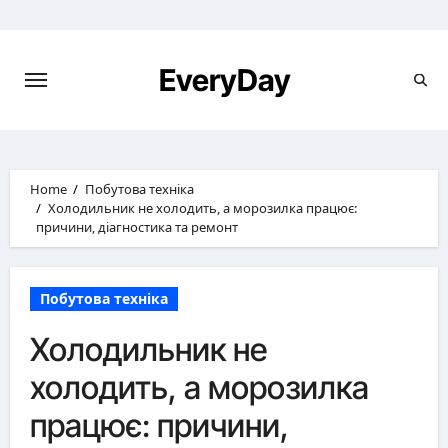
Skip
to
content
EveryDay
Home
Побутова техніка
Холодильник не холодить, а морозилка працює:
причини, діагностика та ремонт
Побутова техніка
Холодильник не
холодить, а морозилка
працює: причини,