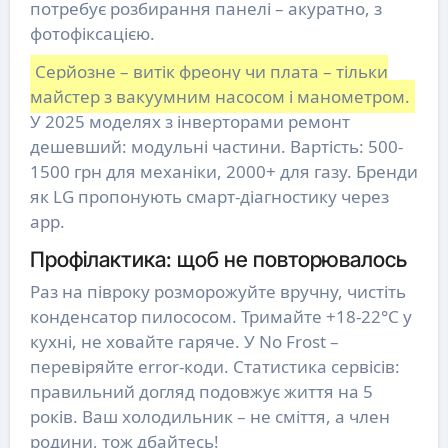
потребує розбирання панелі – акуратно, з
фотофіксацією.
Серйозне – витік фреону чи плата – тільки
майстер з вакуумним насосом і манометром.
У 2025 моделях з інверторами ремонт
дешевший: модульні частини. Вартість: 500-
1500 грн для механіки, 2000+ для газу. Бренди
як LG пропонують смарт-діагностику через
app.
Профілактика: щоб не повторювалось
Раз на півроку розморожуйте вручну, чистіть
конденсатор пилососом. Тримайте +18-22°C у
кухні, не ховайте гаряче. У No Frost –
перевіряйте error-коди. Статистика сервісів:
правильний догляд подовжує життя на 5
років. Ваш холодильник – не сміття, а член
родини, тож дбайтесь!