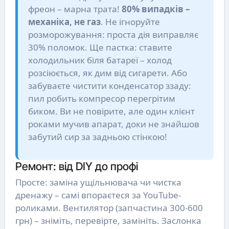
фреон – марна трата!
80% випадків –
механіка, не газ
. Не ігноруйте
розморожування: проста дія виправляє
30% поломок. Ще пастка: ставите
холодильник біля батареї – холод
розсіюється, як дим від сигарети. Або
забуваєте чистити конденсатор ззаду:
пил робить компресор перегрітим
биком. Ви не повірите, але один клієнт
роками мучив апарат, доки не знайшов
забутий сир за задньою стінкою!
Ремонт: від DIY до профі
Просте: заміна ущільнювача чи чистка
дренажу – самі впораєтеся за YouTube-
роликами. Вентилятор (запчастина 300-600
грн) – зніміть, перевірте, замініть. Заслонка