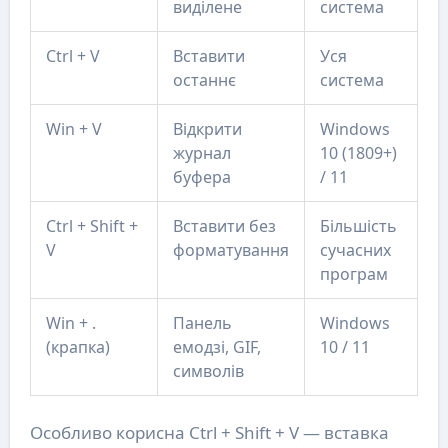
виділене
система
Ctrl + V
Вставити
Уся
останнє
система
Win + V
Відкрити
Windows
журнал
10 (1809+)
буфера
/ 11
Ctrl + Shift +
Вставити без
Більшість
V
форматування
сучасних
програм
Win + .
Панель
Windows
(крапка)
емодзі, GIF,
10 / 11
символів
Особливо корисна Ctrl + Shift + V — вставка