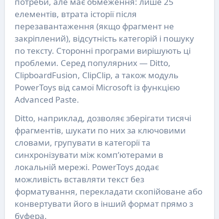
потреби, але має обмеження: лише 25
елементів, втрата історії після
перезавантаження (якщо фрагмент не
закріплений), відсутність категорій і пошуку
по тексту. Сторонні програми вирішують ці
проблеми. Серед популярних — Ditto,
ClipboardFusion, ClipClip, а також модуль
PowerToys від самої Microsoft із функцією
Advanced Paste.
Ditto, наприклад, дозволяє зберігати тисячі
фрагментів, шукати по них за ключовими
словами, групувати в категорії та
синхронізувати між комп’ютерами в
локальній мережі. PowerToys додає
можливість вставляти текст без
форматування, перекладати скопійоване або
конвертувати його в інший формат прямо з
буфера.