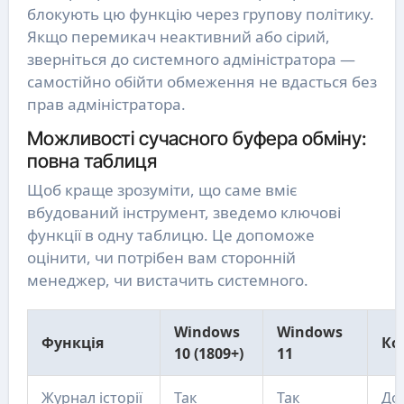
блокують цю функцію через групову політику.
Якщо перемикач неактивний або сірий,
зверніться до системного адміністратора —
самостійно обійти обмеження не вдасться без
прав адміністратора.
Можливості сучасного буфера обміну:
повна таблиця
Щоб краще зрозуміти, що саме вміє
вбудований інструмент, зведемо ключові
функції в одну таблицю. Це допоможе
оцінити, чи потрібен вам сторонній
менеджер, чи вистачить системного.
Windows
Windows
Функція
Ко
10 (1809+)
11
Журнал історії
Так
Так
До 