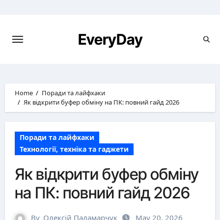
Skip
to
content
EveryDay
Home
Поради та лайфхаки
Як відкрити буфер обміну на ПК: повний гайд 2026
Поради та лайфхаки
Технології, техніка та гаджети
Як відкрити буфер обміну
на ПК: повний гайд 2026
By
Олексій Паламарчук
May 20, 2026