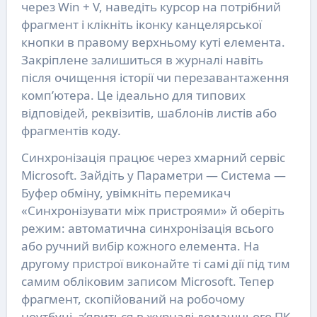
через Win + V, наведіть курсор на потрібний
фрагмент і клікніть іконку канцелярської
кнопки в правому верхньому куті елемента.
Закріплене залишиться в журналі навіть
після очищення історії чи перезавантаження
комп’ютера. Це ідеально для типових
відповідей, реквізитів, шаблонів листів або
фрагментів коду.
Синхронізація працює через хмарний сервіс
Microsoft. Зайдіть у Параметри — Система —
Буфер обміну, увімкніть перемикач
«Синхронізувати між пристроями» й оберіть
режим: автоматична синхронізація всього
або ручний вибір кожного елемента. На
другому пристрої виконайте ті самі дії під тим
самим обліковим записом Microsoft. Тепер
фрагмент, скопійований на робочому
ноутбуці, з’явиться в журналі домашнього ПК.