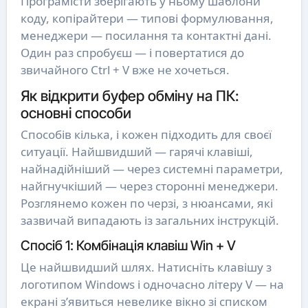
Програмісти зберігають у ньому шаблони
коду, копірайтери — типові формулювання,
менеджери — посилання та контактні дані.
Один раз спробуєш — і повертатися до
звичайного Ctrl + V вже не хочеться.
Як відкрити буфер обміну на ПК:
основні способи
Способів кілька, і кожен підходить для своєї
ситуації. Найшвидший — гарячі клавіші,
найнадійніший — через системні параметри,
найгнучкіший — через сторонні менеджери.
Розглянемо кожен по черзі, з нюансами, які
зазвичай випадають із загальних інструкцій.
Спосіб 1: Комбінація клавіш Win + V
Це найшвидший шлях. Натисніть клавішу з
логотипом Windows і одночасно літеру V — на
екрані з’явиться невелике вікно зі списком