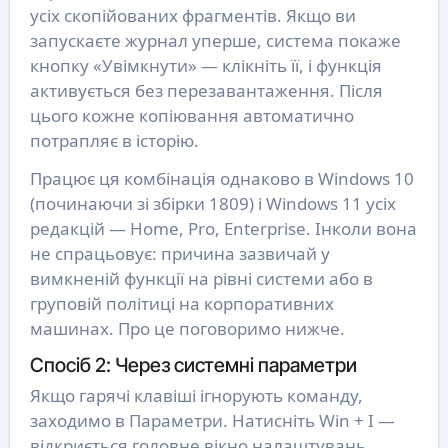
усіх скопійованих фрагментів. Якщо ви
запускаєте журнал уперше, система покаже
кнопку «Увімкнути» — клікніть її, і функція
активується без перезавантаження. Після
цього кожне копіювання автоматично
потрапляє в історію.
Працює ця комбінація однаково в Windows 10
(починаючи зі збірки 1809) і Windows 11 усіх
редакцій — Home, Pro, Enterprise. Інколи вона
не спрацьовує: причина зазвичай у
вимкненій функції на рівні системи або в
груповій політиці на корпоративних
машинах. Про це поговоримо нижче.
Спосіб 2: Через системні параметри
Якщо гарячі клавіші ігнорують команду,
заходимо в Параметри. Натисніть Win + I —
відкриється головне вікно налаштувань.