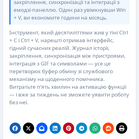
закріплення, синхронізації та інтеграції з
емодзі-панеллю. Один раз увімкнувши Win
+ V, ви економите години на місяць.
Інструмент, який десятиліттями жив у тіні Ctrl
+ C і Ctrl + V, нарешті отримав інтерфейс,
гідний сучасних реалій. Журнал історії,
закріплення, синхронізація між пристроями,
інтеграція з GIF та символами — усе це
перетворює буфер обміну зі службового
механізму на щоденного помічника.
Витратьте п’ять хвилин на активацію функції
— і вже за тиждень не зможете уявити роботу
без неї.