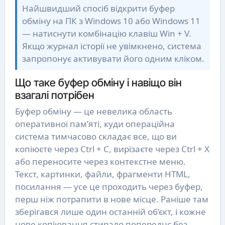
Найшвидший спосіб відкрити буфер
обміну на ПК з Windows 10 або Windows 11
— натиснути комбінацію клавіш Win + V.
Якщо журнал історії не увімкнено, система
запропонує активувати його одним кліком.
Що таке буфер обміну і навіщо він
взагалі потрібен
Буфер обміну — це невелика область
оперативної пам’яті, куди операційна
система тимчасово складає все, що ви
копіюєте через Ctrl + C, вирізаєте через Ctrl + X
або переносите через контекстне меню.
Текст, картинки, файли, фрагменти HTML,
посилання — усе це проходить через буфер,
перш ніж потрапити в нове місце. Раніше там
зберігався лише один останній об’єкт, і кожне
нове копіювання стирало попереднє без