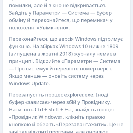
помилки, але й вікно не відкривається.
Зайдіть у Параметри — Система — Буфер
обміну й переконайтеся, що перемикач у
положенні «Увімкнено».
Переконайтеся, що версія Windows підтримує
функцію. На збірках Windows 10 нижче 1809
(випущена в жовтні 2018) журналу немає в
принципі. Відкрийте «Параметри — Система
— Про систему» й перевірте номер версії.
Якщо менше — оновіть систему через
Windows Update.
Перезапустіть процес explorer.exe. Іноді
буфер «зависає» через збій у Провіднику.
Натисніть Ctrl + Shift + Esc, знайдіть процес
«Провідник Windows», клікніть правою
кнопкою й оберіть «Перезавантажити». Це не
зачіпає відкриті програми, але оновлює