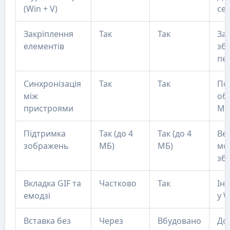
(Win + V)
сес
Закріплення
Так
Так
За
елементів
збе
пе
Синхронізація
Так
Так
По
між
об
пристроями
Mic
Підтримка
Так (до 4
Так (до 4
Ве
зображень
МБ)
МБ)
мо
збе
Вкладка GIF та
Частково
Так
Інт
емодзі
у 
Вставка без
Через
Вбудовано
До