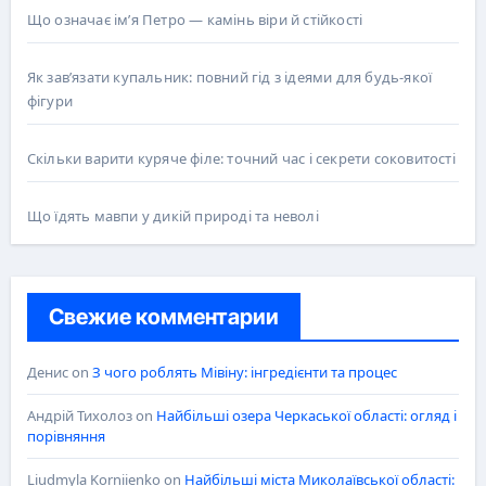
Що означає ім’я Петро — камінь віри й стійкості
Як зав’язати купальник: повний гід з ідеями для будь-якої
фігури
Скільки варити куряче філе: точний час і секрети соковитості
Що їдять мавпи у дикій природі та неволі
Свежие комментарии
Денис
on
З чого роблять Мівіну: інгредієнти та процес
Андрій Тихолоз
on
Найбільші озера Черкаської області: огляд і
порівняння
Liudmyla Korniienko
on
Найбільші міста Миколаївської області: