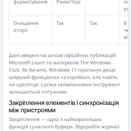
форматування
PowerToys
он
ро
Очищення
Так
Так
В 
історії
чер
вік
Дані зведені на основі офіційних публікацій
Microsoft Learn та матеріалів The Windows
Club. Як бачите, Windows 11 пропонує дещо
ширший функціонал «з коробки», але навіть
на «десятці» з усіма оновленнями інструмент
залишається потужним.
Закріплення елементів і синхронізація
між пристроями
Закріплення — одна з найкорисніших
функцій сучасного буфера. Відкрийте журнал