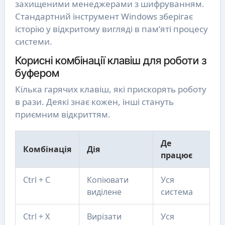
захищеними менеджерами з шифруванням.
Стандартний інструмент Windows зберігає
історію у відкритому вигляді в пам’яті процесу
системи.
Корисні комбінації клавіш для роботи з
буфером
Кілька гарячих клавіш, які прискорять роботу
в рази. Деякі знає кожен, інші стануть
приємним відкриттям.
Де
Комбінація
Дія
працює
Ctrl + C
Копіювати
Уся
виділене
система
Ctrl + X
Вирізати
Уся