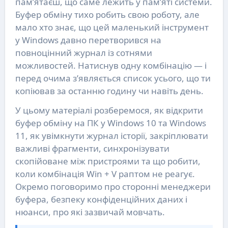
пам’ятаєш, що саме лежить у пам’яті системи.
Буфер обміну тихо робить свою роботу, але
мало хто знає, що цей маленький інструмент
у Windows давно перетворився на
повноцінний журнал із сотнями
можливостей. Натиснув одну комбінацію — і
перед очима з’являється список усього, що ти
копіював за останню годину чи навіть день.
У цьому матеріалі розберемося, як відкрити
буфер обміну на ПК у Windows 10 та Windows
11, як увімкнути журнал історії, закріплювати
важливі фрагменти, синхронізувати
скопійоване між пристроями та що робити,
коли комбінація Win + V раптом не реагує.
Окремо поговоримо про сторонні менеджери
буфера, безпеку конфіденційних даних і
нюанси, про які зазвичай мовчать.