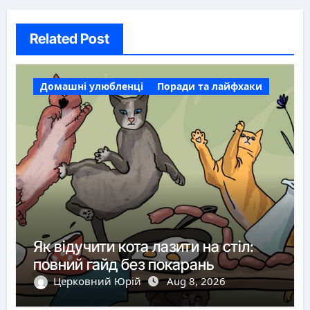
Related Post
Домашні улюбленці
Поради та лайфхаки
Як відучити кота лазити на стіл:
повний гайд без покарань
Церковний Юрій
Aug 8, 2026