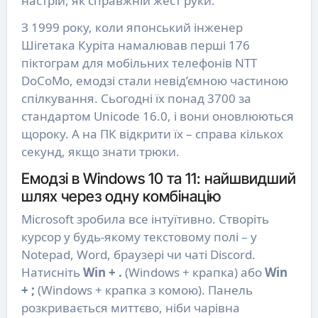
настрій, як справжній жест руки.
З 1999 року, коли японський інженер
Шігетака Куріта намалював перші 176
піктограм для мобільних телефонів NTT
DoCoMo, емодзі стали невід’ємною частиною
спілкування. Сьогодні їх понад 3700 за
стандартом Unicode 16.0, і вони оновлюються
щороку. А на ПК відкрити їх – справа кількох
секунд, якщо знати трюки.
Емодзі в Windows 10 та 11: найшвидший
шлях через одну комбінацію
Microsoft зробила все інтуїтивно. Створіть
курсор у будь-якому текстовому полі – у
Notepad, Word, браузері чи чаті Discord.
Натисніть
Win + .
(Windows + крапка) або
Win
+ ;
(Windows + крапка з комою). Панель
розкривається миттєво, ніби чарівна