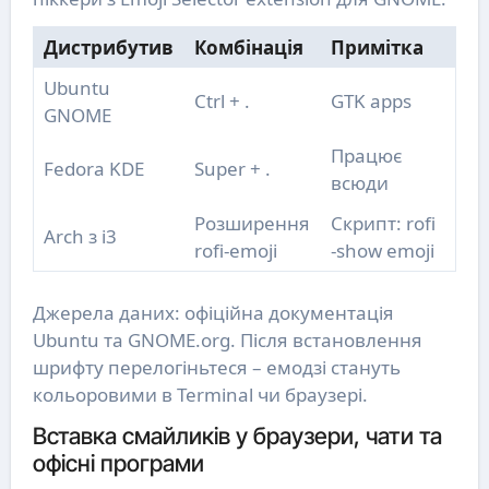
Дистрибутив
Комбінація
Примітка
Ubuntu
Ctrl + .
GTK apps
GNOME
Працює
Fedora KDE
Super + .
всюди
Розширення
Скрипт: rofi
Arch з i3
rofi-emoji
-show emoji
Джерела даних: офіційна документація
Ubuntu та GNOME.org. Після встановлення
шрифту перелогіньтеся – емодзі стануть
кольоровими в Terminal чи браузері.
Вставка смайликів у браузери, чати та
офісні програми