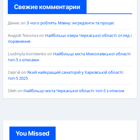
Свежие комментарии
Денис
on
З чого роблять Мівіну: інгредієнти та процес
Андрій Тихолоз
on
Найбільші озера Черкаської області: огляд і
порівняння
Liudmyla Korniienko
on
Найбільші міста Миколаївської області:
топ-5 з описами
Сергій
on
Який найкращий санаторій у Харківській області:
топ-5 2025
Oleh
on
Найбільші міста Черкаської області: топ-5 з описом
You Missed