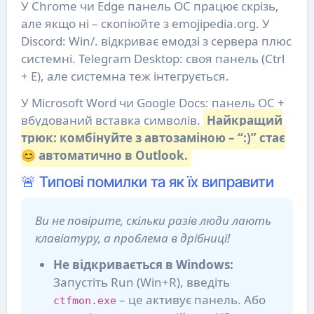
У Chrome чи Edge панель ОС працює скрізь,
але якщо ні – скопіюйте з emojipedia.org. У
Discord: Win/. відкриває емодзі з сервера плюс
системні. Telegram Desktop: своя панель (Ctrl
+ E), але системна теж інтегрується.
У Microsoft Word чи Google Docs: панель ОС +
вбудований вставка символів.
Найкращий
трюк: комбінуйте з автозаміною – “:)” стає
😊 автоматично в Outlook.
🚨 Типові помилки та як їх виправити
Ви не повірите, скільки разів люди лають
клавіатуру, а проблема в дрібниці!
Не відкривається в Windows:
Запустіть Run (Win+R), введіть
– це активує панель. Або
ctfmon.exe