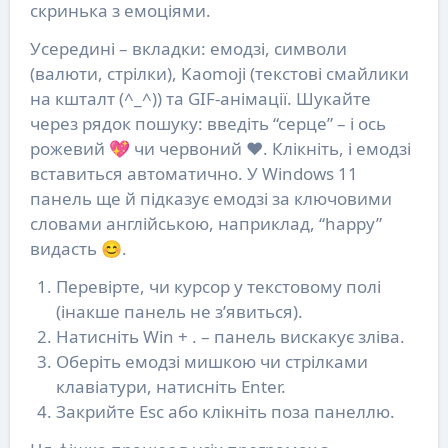
скринька з емоціями.
Усередині – вкладки: емодзі, символи
(валюти, стрілки), Kaomoji (текстові смайлики
на кшталт (^_^)) та GIF-анімації. Шукайте
через рядок пошуку: введіть “серце” – і ось
рожевий 💖 чи червоний ❤️. Клікніть, і емодзі
вставиться автоматично. У Windows 11
панель ще й підказує емодзі за ключовими
словами англійською, наприклад, “happy”
видасть 😊.
Перевірте, чи курсор у текстовому полі
(інакше панель не з’явиться).
Натисніть Win + . – панель вискакує зліва.
Оберіть емодзі мишкою чи стрілками
клавіатури, натисніть Enter.
Закрийте Esc або клікніть поза панеллю.