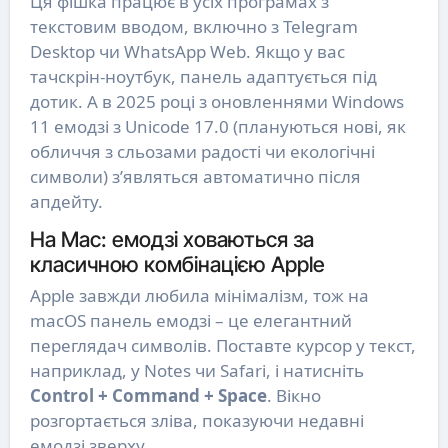
Ця фішка працює в усіх програмах з
текстовим вводом, включно з Telegram
Desktop чи WhatsApp Web. Якщо у вас
тачскрін-ноутбук, панель адаптується під
дотик. А в 2025 році з оновленнями Windows
11 емодзі з Unicode 17.0 (плануються нові, як
обличчя з сльозами радості чи екологічні
символи) з’являться автоматично після
апдейту.
На Mac: емодзі ховаються за
класичною комбінацією Apple
Apple завжди любила мінімалізм, тож на
macOS панель емодзі – це елегантний
переглядач символів. Поставте курсор у текст,
наприклад, у Notes чи Safari, і натисніть
Control + Command + Space
. Вікно
розгортається зліва, показуючи недавні
емодзі зверху.