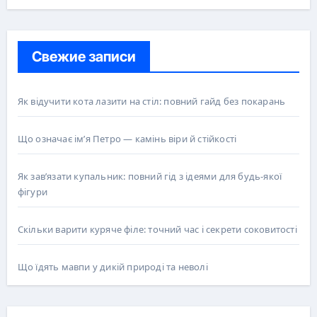
Свежие записи
Як відучити кота лазити на стіл: повний гайд без покарань
Що означає ім’я Петро — камінь віри й стійкості
Як зав’язати купальник: повний гід з ідеями для будь-якої
фігури
Скільки варити куряче філе: точний час і секрети соковитості
Що їдять мавпи у дикій природі та неволі