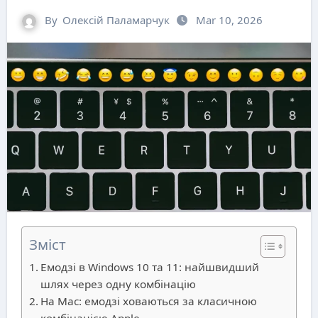
By
Олексій Паламарчук
Mar 10, 2026
Зміст
Емодзі в Windows 10 та 11: найшвидший
шлях через одну комбінацію
На Mac: емодзі ховаються за класичною