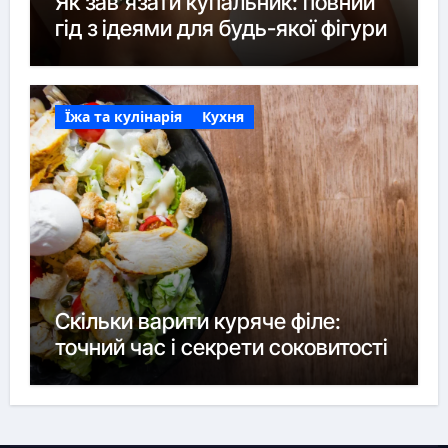
Як зав’язати купальник: повний
гід з ідеями для будь-якої фігури
Їжа та кулінарія
Кухня
Скільки варити куряче філе:
точний час і секрети соковитості