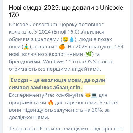
Нові емодзі 2025: що додали в Unicode
17.0
Unicode Consortium щороку поповнює
колекцію. У 2024 (Emoji 16.0) з’явилися
обличчя з краплями (😢‍💧), люди в позах
йоги (🧘‍♂️), апельсин 🍊. На 2025 планують 164
нові, включно з екологічними (🌿) та
брендовими. Windows 11 і macOS Sonoma
отримають їх з першими апдейтами.
Емодзі – це еволюція мови, де один
символ замінює абзац слів.
Експериментуйте: комбінуйте 🐱‍💻 для
програміста чи 🔥 для гарячої теми. У чатах
вони підвищують залученість на 30%, за
дослідженнями.
Тепер ваш ПК оживає емоціями – від простого