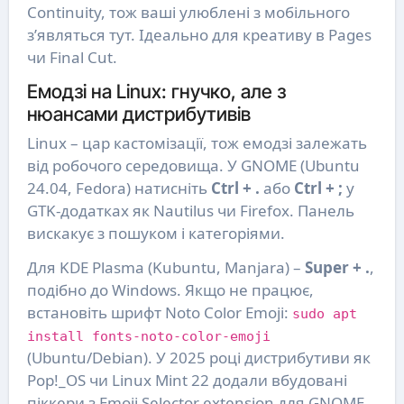
Continuity, тож ваші улюблені з мобільного
з’являться тут. Ідеально для креативу в Pages
чи Final Cut.
Емодзі на Linux: гнучко, але з
нюансами дистрибутивів
Linux – цар кастомізації, тож емодзі залежать
від робочого середовища. У GNOME (Ubuntu
24.04, Fedora) натисніть
Ctrl + .
або
Ctrl + ;
у
GTK-додатках як Nautilus чи Firefox. Панель
вискакує з пошуком і категоріями.
Для KDE Plasma (Kubuntu, Manjara) –
Super + .
,
подібно до Windows. Якщо не працює,
встановіть шрифт Noto Color Emoji:
sudo apt
install fonts-noto-color-emoji
(Ubuntu/Debian). У 2025 році дистрибутиви як
Pop!_OS чи Linux Mint 22 додали вбудовані
піккери з Emoji Selector extension для GNOME.