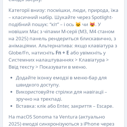
Категорії внизу: посмішки, люди, природа, їжа
– класичний набір. Шукайте через Spotlight-
подібний пошук: “кіт” – і ось 🐱 чи 😻. У
новіших Mac з чіпами M-серії (M3, M4 станом
на 2025) панель рендериться блискавично, з
анімаціями. Альтернатива: якщо клавіатура з
Globe/Fn, натисніть
Fn + E
або увімкніть у
Системних налаштуваннях > Клавіатура >
Ввід тексту > Показувати в меню.
Додайте іконку емодзі в меню-бар для
швидкого доступу.
Використовуйте стрілки для навігації –
зручно на трекпаді.
Вставка: клік або Enter, закриття – Escape.
На macOS Sonoma та Ventura (актуально
2025) емодзі синхронізуються з iPhone через