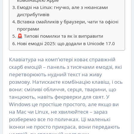
комбінацією Apple
Емодзі на Linux: гнучко, але з нюансами
дистрибутивів
Вставка смайликів у браузери, чати та офісні
програми
🚨 Типові помилки та як їх виправити
Нові емодзі 2025: що додали в Unicode 17.0
Клавіатура на комп’ютері ховає справжній
скарб емоцій – панель з тисячами емодзі, які
перетворюють нудний текст на живу
розмову. Натискаєте комбінацію клавіш, і ось
вони: сміливі обличчя, серця, тварини, що
танцюють, навіть феєрверки для свят. У
Windows це простіше простого, але якщо ви
на Mac чи Linux, не хвилюйтеся – зараз
розберемо все по поличках. Ці маленькі
іконки не просто прикраса, вони передають