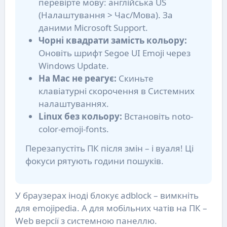
перевірте мову: англійська US
(Налаштування > Час/Мова). За
даними Microsoft Support.
Чорні квадрати замість кольору:
Оновіть шрифт Segoe UI Emoji через
Windows Update.
На Mac не реагує:
Скиньте
клавіатурні скорочення в Системних
налаштуваннях.
Linux без кольору:
Встановіть noto-
color-emoji-fonts.
Перезапустіть ПК після змін – і вуаля! Ці
фокуси рятують години пошуків.
У браузерах іноді блокує adblock – вимкніть
для emojipedia. А для мобільних чатів на ПК –
Web версії з системною панеллю.