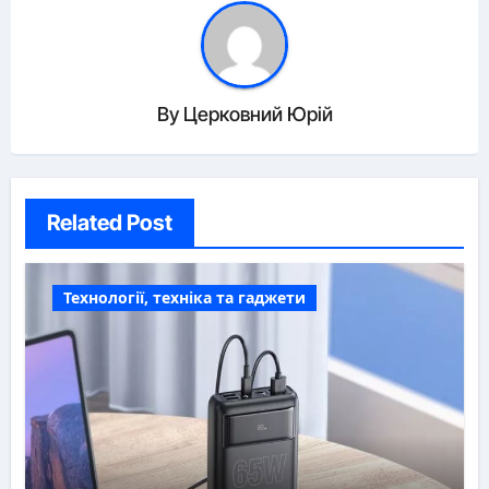
By
Церковний Юрій
Related Post
Технології, техніка та гаджети