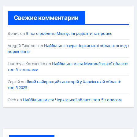
Свежие комментарии
Денис
on
З чого роблять Мівіну: інгредієнти та процес
Андрій Тихолоз
on
Найбільші озера Черкаської області: огляд і
порівняння
Liudmyla Korniienko
on
Найбільші міста Миколаївської області:
топ-5 з описами
Сергій
on
Який найкращий санаторій у Харківській області:
топ-5 2025
Oleh
on
Найбільші міста Черкаської області: топ-5 з описом