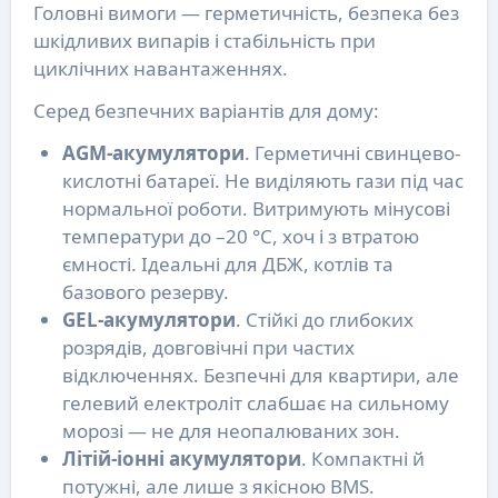
Головні вимоги — герметичність, безпека без
шкідливих випарів і стабільність при
циклічних навантаженнях.
Серед безпечних варіантів для дому:
AGM-акумулятори
. Герметичні свинцево-
кислотні батареї. Не виділяють гази під час
нормальної роботи. Витримують мінусові
температури до –20 °C, хоч і з втратою
ємності. Ідеальні для ДБЖ, котлів та
базового резерву.
GEL-акумулятори
. Стійкі до глибоких
розрядів, довговічні при частих
відключеннях. Безпечні для квартири, але
гелевий електроліт слабшає на сильному
морозі — не для неопалюваних зон.
Літій-іонні акумулятори
. Компактні й
потужні, але лише з якісною BMS.