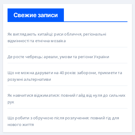
Свежие записи
Як виглядають китайці: риси обличчя, регіональні
відмінності та етнічна мозаїка
Де росте чебрець: ареали, умови та регіони України
Що не можна дарувати на 40 років: заборони, прикмети та
розумні альтернативи
Як навчитися віджиматися: повний гайд від нуля до сильних
рук
Що робити з обручкою після розлучення: повний гід для
нового життя