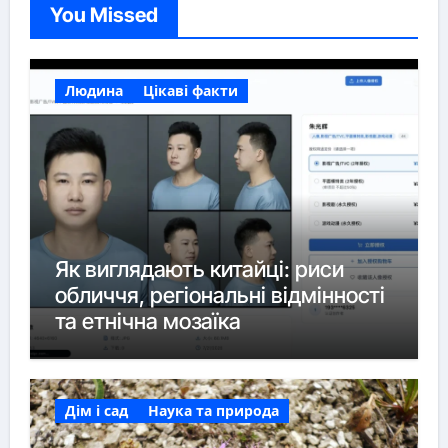
You Missed
Людина
Цікаві факти
Як виглядають китайці: риси
обличчя, регіональні відмінності
та етнічна мозаїка
Дім і сад
Наука та природа